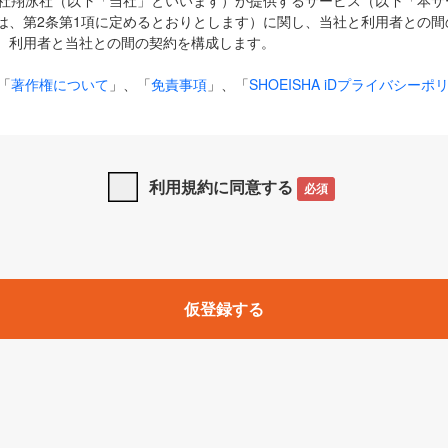
式会社翔泳社（以下「当社」といいます）が提供するサービス（以下「本
は、第2条第1項に定めるとおりとします）に関し、当社と利用者との間
、利用者と当社との間の契約を構成します。
「
著作権について
」、「
免責事項
」、「
SHOEISHA iDプライバシーポ
タの利用について（Cookieポリシー）
」は、本規約の一部を構成する
と、前項に記載する定めその他当社が定める各種規定や説明資料等におけ
優先して適用されるものとします。
利用規約に同意する
必須
下の用語は、本規約上別段の定めがない限り、以下に定める意味を有す
」とは、当社が提供する以下のサービス（名称や内容が変更された場合、
仮登録する
サービスに関連して当社が実施するイベントやキャンペーンをいいます
p」「CodeZine」「MarkeZine」「EnterpriseZine」「ECzine」「Biz/
ductZine」「AIdiver」「SE Event」
A iD」とは、利用者が本サービスを利用するために必要となるアカウントIDを、「
SHA iD及びパスワードを総称したものをそれぞれいい、「
SHOEISHA i