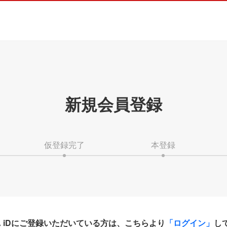
新規会員登録
仮登録完了
本登録
HA iDにご登録いただいている方は、こちらより
「ログイン」
し