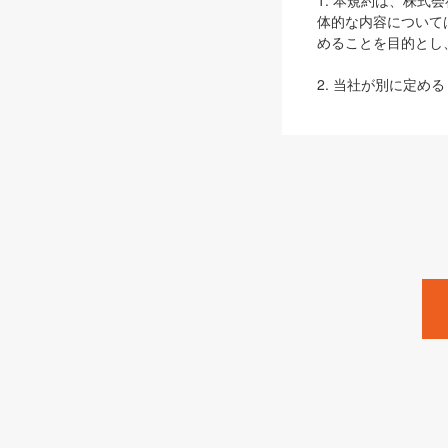
1. 本規約は、株
体的な内容について
めることを目的とし
2. 当社が別に定める
ェブサイト上でのデー
3. 本規約の内容
は、本規約の規定が
第2条（定義）
本規約において、以
ます。
1. 「本サービス
みます）及びこれら
「SEBook」「SESho
「SalesZine」「Pro
2. 「SHOEISH
等」とは、SHOEI