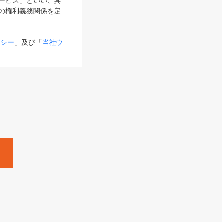
サービス」といい、具
の権利義務関係を定
リシー
」及び「
当社ウ
ものとします。
る内容とが異なる場合
るものとして使用し
変更後のサービスを含
。
Zine」「HRzine」
SHOEISHA iD
Dページ
」とは、専用の