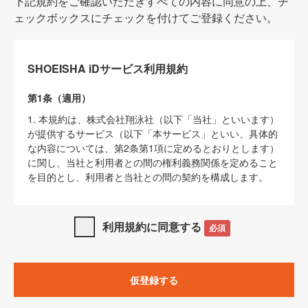
下記規約をご確認いただきすべての内容に同意の上、チ
ェックボックスにチェックを付けてご登録ください。
SHOEISHA iDサービス利用規約
第1条（適用）
1. 本規約は、株式会社翔泳社（以下「当社」といいます）
が提供するサービス（以下「本サービス」といい、具体的
な内容については、第2条第1項に定めるとおりとします）
に関し、当社と利用者との間の権利義務関係を定めること
を目的とし、利用者と当社との間の契約を構成します。
2. 当社が別に定める「
著作権について
」、「
免責事項
」、
「
SHOEISHA iDプライバシーポリシー
」及び「
当社ウェブ
利用規約に同意する
必須
サイト上でのデータの利用について（Cookieポリシー）
」
は、本規約の一部を構成するものとします。
3. 本規約の内容と、前項に記載する定めその他当社が定め
仮登録する
る各種規定や説明資料等における内容とが異なる場合は、
本規約の規定が優先して適用されるものとします。