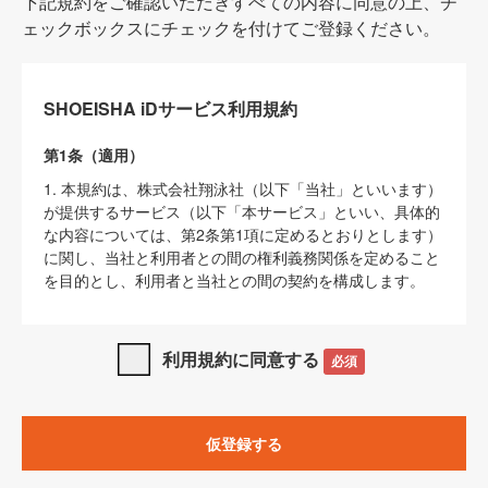
下記規約をご確認いただきすべての内容に同意の上、チ
ェックボックスにチェックを付けてご登録ください。
SHOEISHA iDサービス利用規約
第1条（適用）
1. 本規約は、株式会社翔泳社（以下「当社」といいます）
が提供するサービス（以下「本サービス」といい、具体的
な内容については、第2条第1項に定めるとおりとします）
に関し、当社と利用者との間の権利義務関係を定めること
を目的とし、利用者と当社との間の契約を構成します。
2. 当社が別に定める「
著作権について
」、「
免責事項
」、
「
SHOEISHA iDプライバシーポリシー
」及び「
当社ウェブ
利用規約に同意する
必須
サイト上でのデータの利用について（Cookieポリシー）
」
は、本規約の一部を構成するものとします。
3. 本規約の内容と、前項に記載する定めその他当社が定め
仮登録する
る各種規定や説明資料等における内容とが異なる場合は、
本規約の規定が優先して適用されるものとします。