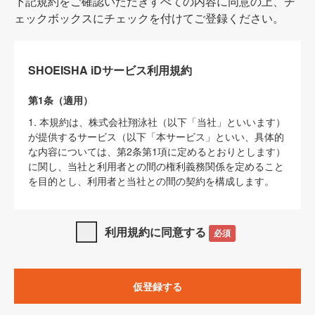
下記規約をご確認いただきすべての内容に同意の上、チ
ェックボックスにチェックを付けてご登録ください。
SHOEISHA iDサービス利用規約
第1条（適用）
1. 本規約は、株式会社翔泳社（以下「当社」といいます）
が提供するサービス（以下「本サービス」といい、具体的
な内容については、第2条第1項に定めるとおりとします）
に関し、当社と利用者との間の権利義務関係を定めること
を目的とし、利用者と当社との間の契約を構成します。
2. 当社が別に定める「
著作権について
」、「
免責事項
」、
「
SHOEISHA iDプライバシーポリシー
」及び「
当社ウェブ
利用規約に同意する
必須
サイト上でのデータの利用について（Cookieポリシー）
」
は、本規約の一部を構成するものとします。
3. 本規約の内容と、前項に記載する定めその他当社が定め
仮登録する
る各種規定や説明資料等における内容とが異なる場合は、
本規約の規定が優先して適用されるものとします。