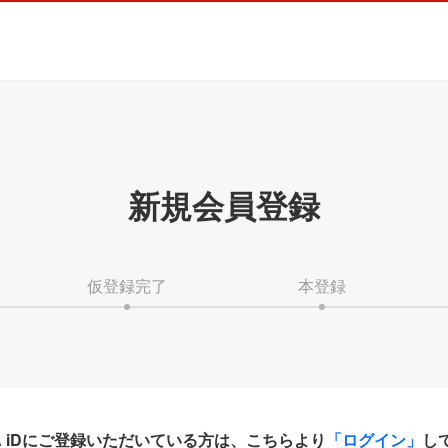
新規会員登録
仮登録完了
本登録
HA iDにご登録いただいている方は、こちらより
「ログイン」
し