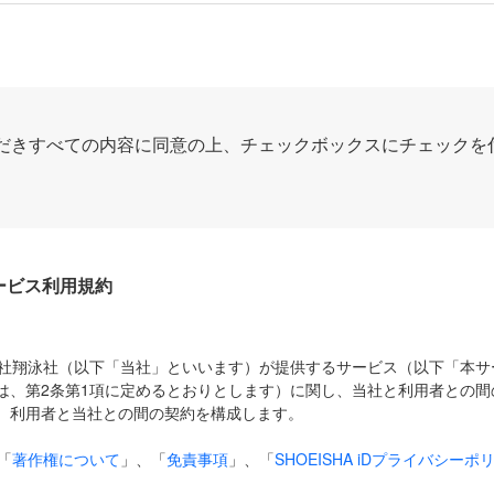
だきすべての内容に同意の上、チェックボックスにチェックを
Dサービス利用規約
式会社翔泳社（以下「当社」といいます）が提供するサービス（以下「本
は、第2条第1項に定めるとおりとします）に関し、当社と利用者との間
、利用者と当社との間の契約を構成します。
「
著作権について
」、「
免責事項
」、「
SHOEISHA iDプライバシーポ
タの利用について（Cookieポリシー）
」は、本規約の一部を構成する