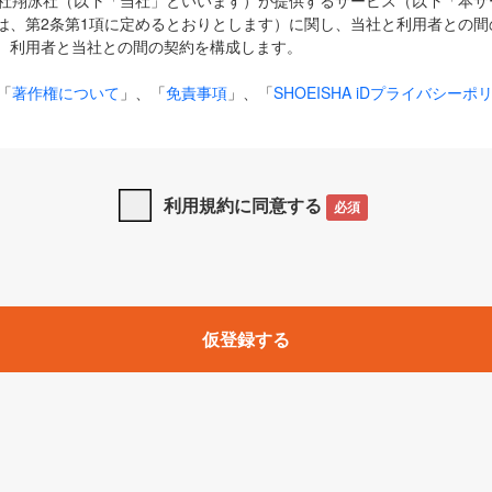
式会社翔泳社（以下「当社」といいます）が提供するサービス（以下「本
は、第2条第1項に定めるとおりとします）に関し、当社と利用者との間
、利用者と当社との間の契約を構成します。
「
著作権について
」、「
免責事項
」、「
SHOEISHA iDプライバシーポ
タの利用について（Cookieポリシー）
」は、本規約の一部を構成する
と、前項に記載する定めその他当社が定める各種規定や説明資料等におけ
優先して適用されるものとします。
利用規約に同意する
必須
下の用語は、本規約上別段の定めがない限り、以下に定める意味を有す
」とは、当社が提供する以下のサービス（名称や内容が変更された場合、
仮登録する
サービスに関連して当社が実施するイベントやキャンペーンをいいます
p」「CodeZine」「MarkeZine」「EnterpriseZine」「ECzine」「Biz/
ductZine」「AIdiver」「SE Event」
A iD」とは、利用者が本サービスを利用するために必要となるアカウントIDを、「
SHA iD及びパスワードを総称したものをそれぞれいい、「
SHOEISHA i