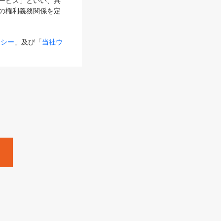
サービス」といい、具
の権利義務関係を定
リシー
」及び「
当社ウ
ものとします。
る内容とが異なる場合
るものとして使用し
変更後のサービスを含
。
Zine」「HRzine」
SHOEISHA iD
Dページ
」とは、専用の