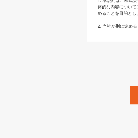
1. 本規約は、株
体的な内容について
めることを目的とし
2. 当社が別に定める
ェブサイト上でのデー
3. 本規約の内容
は、本規約の規定が
第2条（定義）
本規約において、以
ます。
1. 「本サービス
みます）及びこれら
「SEBook」「SESho
「SalesZine」「Pro
2. 「SHOEISH
等」とは、SHOEI