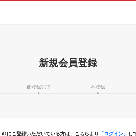
新規会員登録
仮登録完了
本登録
HA iDにご登録いただいている方は、こちらより
「ログイン」
し