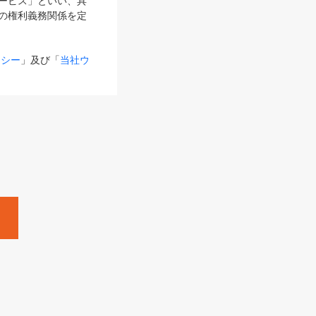
サービス」といい、具
の権利義務関係を定
リシー
」及び「
当社ウ
ものとします。
る内容とが異なる場合
るものとして使用し
変更後のサービスを含
。
Zine」「HRzine」
SHOEISHA iD
Dページ
」とは、専用の