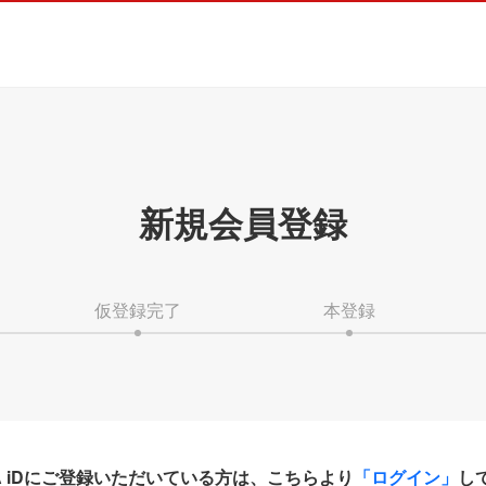
新規会員登録
仮登録完了
本登録
HA iDにご登録いただいている方は、こちらより
「ログイン」
し