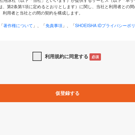
式会社翔泳社（以下「当社」といいます）が提供するサービス（以下「本
は、第2条第1項に定めるとおりとします）に関し、当社と利用者との間
、利用者と当社との間の契約を構成します。
「
著作権について
」、「
免責事項
」、「
SHOEISHA iDプライバシーポ
タの利用について（Cookieポリシー）
」は、本規約の一部を構成する
と、前項に記載する定めその他当社が定める各種規定や説明資料等におけ
優先して適用されるものとします。
利用規約に同意する
必須
下の用語は、本規約上別段の定めがない限り、以下に定める意味を有す
」とは、当社が提供する以下のサービス（名称や内容が変更された場合、
仮登録する
サービスに関連して当社が実施するイベントやキャンペーンをいいます
p」「CodeZine」「MarkeZine」「EnterpriseZine」「ECzine」「Biz/
ductZine」「AIdiver」「SE Event」
A iD」とは、利用者が本サービスを利用するために必要となるアカウントIDを、「
SHA iD及びパスワードを総称したものをそれぞれいい、「
SHOEISHA i