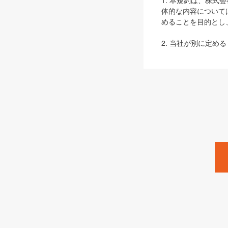
1. 本規約は、株
体的な内容について
めることを目的とし
2. 当社が別に定める
ェブサイト上でのデー
3. 本規約の内容
は、本規約の規定が
第2条（定義）
本規約において、以
ます。
1. 「本サービス
みます）及びこれら
「SEBook」「SESho
「SalesZine」「Pro
2. 「SHOEISH
等」とは、SHOEI