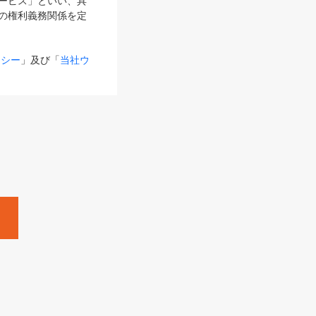
サービス」といい、具
の権利義務関係を定
リシー
」及び「
当社ウ
ものとします。
る内容とが異なる場合
るものとして使用し
変更後のサービスを含
。
Zine」「HRzine」
SHOEISHA iD
Dページ
」とは、専用の