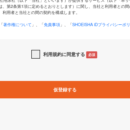
式会社翔泳社（以下「当社」といいます）が提供するサービス（以下「本
は、第2条第1項に定めるとおりとします）に関し、当社と利用者との間
、利用者と当社との間の契約を構成します。
「
著作権について
」、「
免責事項
」、「
SHOEISHA iDプライバシーポ
タの利用について（Cookieポリシー）
」は、本規約の一部を構成する
と、前項に記載する定めその他当社が定める各種規定や説明資料等におけ
優先して適用されるものとします。
利用規約に同意する
必須
下の用語は、本規約上別段の定めがない限り、以下に定める意味を有す
」とは、当社が提供する以下のサービス（名称や内容が変更された場合、
仮登録する
サービスに関連して当社が実施するイベントやキャンペーンをいいます
p」「CodeZine」「MarkeZine」「EnterpriseZine」「ECzine」「Biz/
ductZine」「AIdiver」「SE Event」
A iD」とは、利用者が本サービスを利用するために必要となるアカウントIDを、「
SHA iD及びパスワードを総称したものをそれぞれいい、「
SHOEISHA i