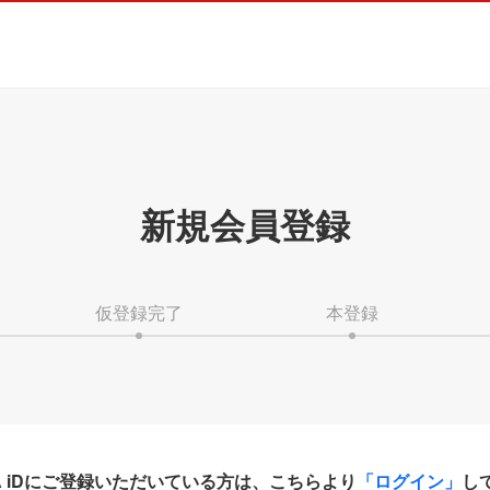
新規会員登録
仮登録完了
本登録
HA iDにご登録いただいている方は、こちらより
「ログイン」
し