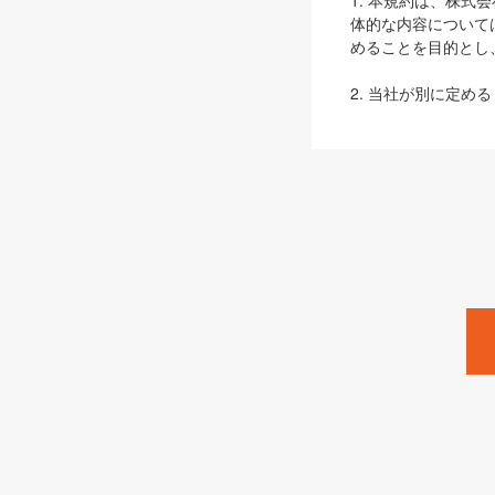
1. 本規約は、株
体的な内容について
めることを目的とし
2. 当社が別に定める
ェブサイト上でのデー
3. 本規約の内容
は、本規約の規定が
第2条（定義）
本規約において、以
ます。
1. 「本サービス
みます）及びこれら
「SEBook」「SESho
「SalesZine」「Pro
2. 「SHOEISH
等」とは、SHOEI