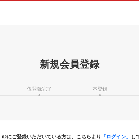
新規会員登録
仮登録完了
本登録
HA iDにご登録いただいている方は、こちらより
「ログイン」
し