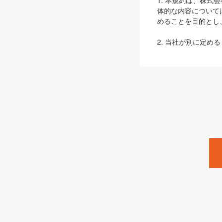
1. 本規約は、株
体的な内容について
めることを目的とし
2. 当社が別に定める
ェブサイト上でのデー
3. 本規約の内容
は、本規約の規定が
第2条（定義）
本規約において、以
ます。
1. 「本サービス
みます）及びこれら
「SEBook」「SESho
「SalesZine」「Pro
2. 「SHOEISH
等」とは、SHOEI