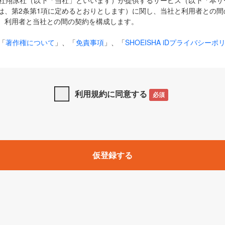
式会社翔泳社（以下「当社」といいます）が提供するサービス（以下「本
は、第2条第1項に定めるとおりとします）に関し、当社と利用者との間
、利用者と当社との間の契約を構成します。
「
著作権について
」、「
免責事項
」、「
SHOEISHA iDプライバシーポ
タの利用について（Cookieポリシー）
」は、本規約の一部を構成する
と、前項に記載する定めその他当社が定める各種規定や説明資料等におけ
優先して適用されるものとします。
利用規約に同意する
必須
下の用語は、本規約上別段の定めがない限り、以下に定める意味を有す
」とは、当社が提供する以下のサービス（名称や内容が変更された場合、
仮登録する
サービスに関連して当社が実施するイベントやキャンペーンをいいます
p」「CodeZine」「MarkeZine」「EnterpriseZine」「ECzine」「Biz/
ductZine」「AIdiver」「SE Event」
A iD」とは、利用者が本サービスを利用するために必要となるアカウントIDを、「
SHA iD及びパスワードを総称したものをそれぞれいい、「
SHOEISHA i