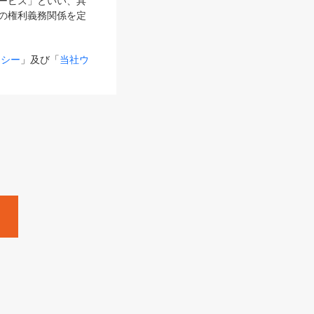
サービス」といい、具
の権利義務関係を定
リシー
」及び「
当社ウ
ものとします。
る内容とが異なる場合
るものとして使用し
変更後のサービスを含
。
Zine」「HRzine」
SHOEISHA iD
Dページ
」とは、専用の