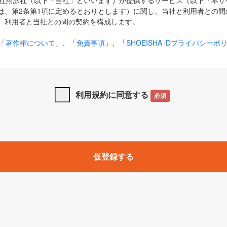
式会社翔泳社（以下「当社」といいます）が提供するサービス（以下「本
は、第2条第1項に定めるとおりとします）に関し、当社と利用者との間
、利用者と当社との間の契約を構成します。
「
著作権について
」、「
免責事項
」、「
SHOEISHA iDプライバシーポ
タの利用について（Cookieポリシー）
」は、本規約の一部を構成する
と、前項に記載する定めその他当社が定める各種規定や説明資料等におけ
優先して適用されるものとします。
利用規約に同意する
必須
下の用語は、本規約上別段の定めがない限り、以下に定める意味を有す
」とは、当社が提供する以下のサービス（名称や内容が変更された場合、
仮登録する
サービスに関連して当社が実施するイベントやキャンペーンをいいます
p」「CodeZine」「MarkeZine」「EnterpriseZine」「ECzine」「Biz/
ductZine」「AIdiver」「SE Event」
A iD」とは、利用者が本サービスを利用するために必要となるアカウントIDを、「
SHA iD及びパスワードを総称したものをそれぞれいい、「
SHOEISHA i