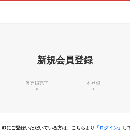
新規会員登録
仮登録完了
本登録
HA iDにご登録いただいている方は、こちらより
「ログイン」
し