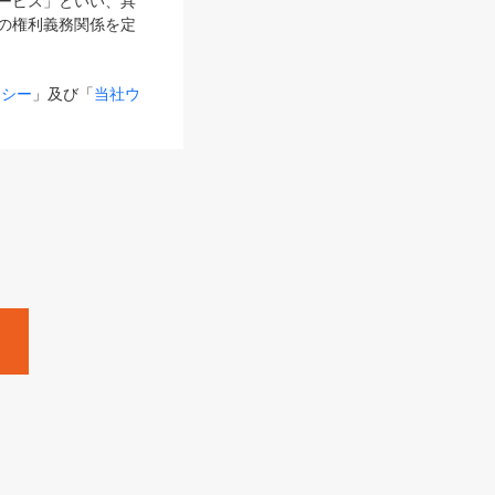
サービス」といい、具
の権利義務関係を定
リシー
」及び「
当社ウ
ものとします。
る内容とが異なる場合
るものとして使用し
変更後のサービスを含
。
Zine」「HRzine」
SHOEISHA iD
Dページ
」とは、専用の