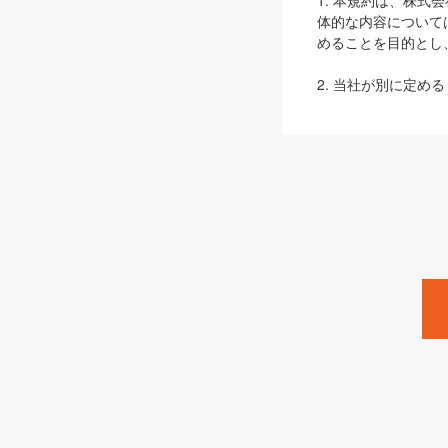
1. 本規約は、株
体的な内容について
めることを目的とし
2. 当社が別に定める
ェブサイト上でのデー
3. 本規約の内容
は、本規約の規定が
第2条（定義）
本規約において、以
ます。
1. 「本サービス
みます）及びこれら
「SEBook」「SESho
「SalesZine」「Pro
2. 「SHOEISH
等」とは、SHOEI