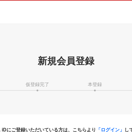
新規会員登録
仮登録完了
本登録
HA iDにご登録いただいている方は、こちらより
「ログイン」
し