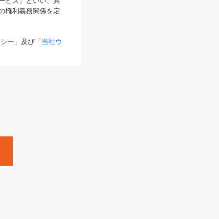
サービス」といい、具
の権利義務関係を定
リシー
」及び「
当社ウ
ものとします。
る内容とが異なる場合
るものとして使用し
変更後のサービスを含
。
Zine」「HRzine」
SHOEISHA iD
Dページ
」とは、専用の