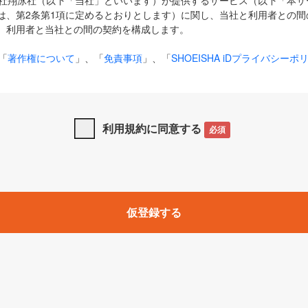
式会社翔泳社（以下「当社」といいます）が提供するサービス（以下「本
は、第2条第1項に定めるとおりとします）に関し、当社と利用者との間
、利用者と当社との間の契約を構成します。
「
著作権について
」、「
免責事項
」、「
SHOEISHA iDプライバシーポ
タの利用について（Cookieポリシー）
」は、本規約の一部を構成する
と、前項に記載する定めその他当社が定める各種規定や説明資料等におけ
優先して適用されるものとします。
利用規約に同意する
必須
下の用語は、本規約上別段の定めがない限り、以下に定める意味を有す
」とは、当社が提供する以下のサービス（名称や内容が変更された場合、
仮登録する
サービスに関連して当社が実施するイベントやキャンペーンをいいます
p」「CodeZine」「MarkeZine」「EnterpriseZine」「ECzine」「Biz/
ductZine」「AIdiver」「SE Event」
A iD」とは、利用者が本サービスを利用するために必要となるアカウントIDを、「
SHA iD及びパスワードを総称したものをそれぞれいい、「
SHOEISHA i