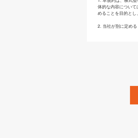
1. 本規約は、株
体的な内容について
めることを目的とし
2. 当社が別に定める
ェブサイト上でのデー
3. 本規約の内容
は、本規約の規定が
第2条（定義）
本規約において、以
ます。
1. 「本サービス
みます）及びこれら
「SEBook」「SESho
「SalesZine」「Pro
2. 「SHOEISH
等」とは、SHOEI