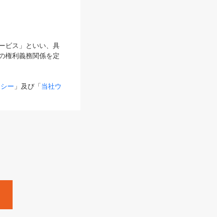
サービス」といい、具
の権利義務関係を定
リシー
」及び「
当社ウ
ものとします。
る内容とが異なる場合
るものとして使用し
変更後のサービスを含
。
Zine」「HRzine」