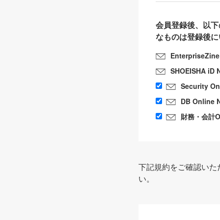
会員登録後、以下
なものは登録後に
EnterpriseZin
SHOEISHA iD 
Security O
DB Online 
財務・会計Onl
下記規約をご確認いた
い。