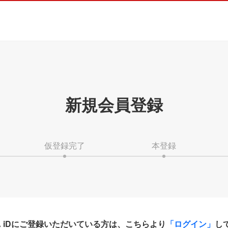
新規会員登録
仮登録完了
本登録
HA iDにご登録いただいている方は、こちらより
「ログイン」
し