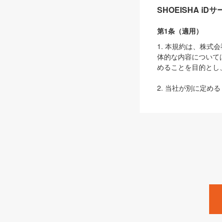
SHOEISHA i
第1条（適用）
1. 本規約は、株
体的な内容について
めることを目的とし
2. 当社が別に定める
ェブサイト上でのデー
3. 本規約の内容
は、本規約の規定が
第2条（定義）
本規約において、以
ます。
1. 「本サービス
みます）及びこれら
「SEBook」「SESho