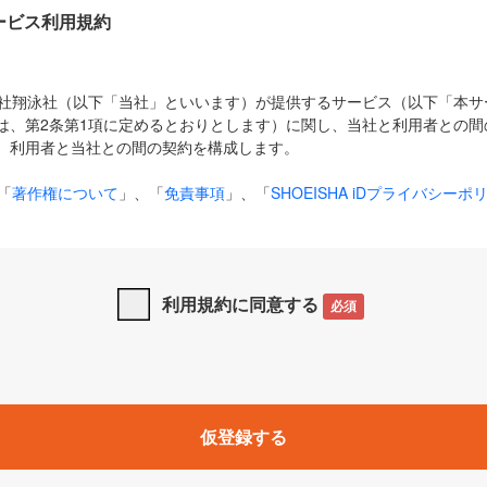
Dサービス利用規約
式会社翔泳社（以下「当社」といいます）が提供するサービス（以下「本
は、第2条第1項に定めるとおりとします）に関し、当社と利用者との間
、利用者と当社との間の契約を構成します。
「
著作権について
」、「
免責事項
」、「
SHOEISHA iDプライバシーポ
タの利用について（Cookieポリシー）
」は、本規約の一部を構成する
と、前項に記載する定めその他当社が定める各種規定や説明資料等におけ
優先して適用されるものとします。
利用規約に同意する
必須
下の用語は、本規約上別段の定めがない限り、以下に定める意味を有す
」とは、当社が提供する以下のサービス（名称や内容が変更された場合、
仮登録する
サービスに関連して当社が実施するイベントやキャンペーンをいいます
p」「CodeZine」「MarkeZine」「EnterpriseZine」「ECzine」「Biz/