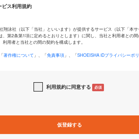
Dサービス利用規約
式会社翔泳社（以下「当社」といいます）が提供するサービス（以下「本
は、第2条第1項に定めるとおりとします）に関し、当社と利用者との間
、利用者と当社との間の契約を構成します。
「
著作権について
」、「
免責事項
」、「
SHOEISHA iDプライバシーポ
タの利用について（Cookieポリシー）
」は、本規約の一部を構成する
と、前項に記載する定めその他当社が定める各種規定や説明資料等におけ
優先して適用されるものとします。
利用規約に同意する
必須
下の用語は、本規約上別段の定めがない限り、以下に定める意味を有す
」とは、当社が提供する以下のサービス（名称や内容が変更された場合、
仮登録する
サービスに関連して当社が実施するイベントやキャンペーンをいいます
p」「CodeZine」「MarkeZine」「EnterpriseZine」「ECzine」「Biz/