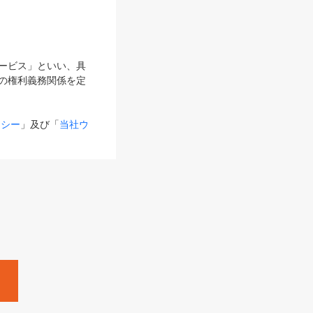
サービス」といい、具
の権利義務関係を定
リシー
」及び「
当社ウ
ものとします。
る内容とが異なる場合
るものとして使用し
変更後のサービスを含
。
Zine」「HRzine」