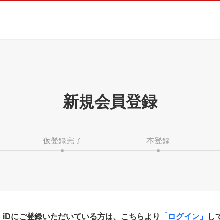
新規会員登録
仮登録完了
本登録
HA iDにご登録いただいている方は、こちらより
「ログイン」
し