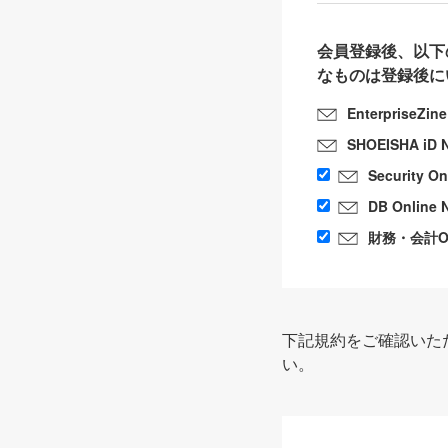
会員登録後、以下
なものは登録後に
EnterpriseZin
SHOEISHA iD 
Security O
DB Online 
財務・会計Onl
下記規約をご確認いた
い。