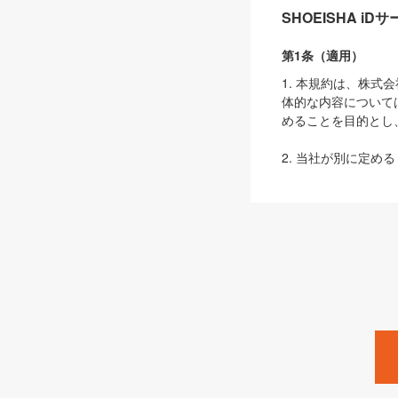
SHOEISHA i
第1条（適用）
1. 本規約は、株
体的な内容について
めることを目的とし
2. 当社が別に定める
ェブサイト上でのデー
3. 本規約の内容
は、本規約の規定が
第2条（定義）
本規約において、以
ます。
1. 「本サービス
みます）及びこれら
「SEBook」「SESho