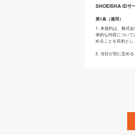
SHOEISHA i
第1条（適用）
1. 本規約は、株
体的な内容について
めることを目的とし
2. 当社が別に定める
ェブサイト上でのデー
3. 本規約の内容
は、本規約の規定が
第2条（定義）
本規約において、以
ます。
1. 「本サービス
みます）及びこれら
「SEBook」「SESho