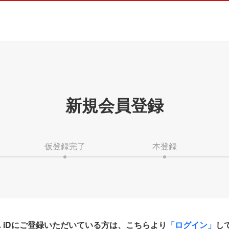
新規会員登録
仮登録完了
本登録
HA iDにご登録いただいている方は、こちらより
「ログイン」
し