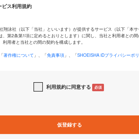
Dサービス利用規約
式会社翔泳社（以下「当社」といいます）が提供するサービス（以下「本
は、第2条第1項に定めるとおりとします）に関し、当社と利用者との間
、利用者と当社との間の契約を構成します。
「
著作権について
」、「
免責事項
」、「
SHOEISHA iDプライバシーポ
タの利用について（Cookieポリシー）
」は、本規約の一部を構成する
と、前項に記載する定めその他当社が定める各種規定や説明資料等におけ
優先して適用されるものとします。
利用規約に同意する
必須
下の用語は、本規約上別段の定めがない限り、以下に定める意味を有す
」とは、当社が提供する以下のサービス（名称や内容が変更された場合、
仮登録する
サービスに関連して当社が実施するイベントやキャンペーンをいいます
p」「CodeZine」「MarkeZine」「EnterpriseZine」「ECzine」「Biz/