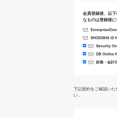
会員登録後、以下
なものは登録後に
EnterpriseZin
SHOEISHA iD 
Security O
DB Online 
財務・会計Onl
下記規約をご確認いた
い。