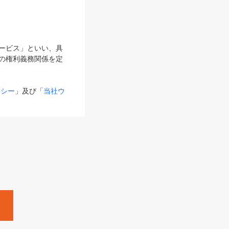
サービス」といい、具
の権利義務関係を定
リシー
」及び「
当社ウ
ものとします。
る内容とが異なる場合
るものとして使用し
変更後のサービスを含
。
Zine」「HRzine」