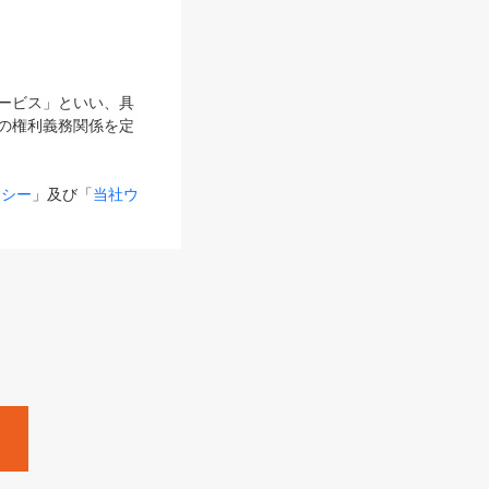
サービス」といい、具
の権利義務関係を定
リシー
」及び「
当社ウ
ものとします。
る内容とが異なる場合
るものとして使用し
変更後のサービスを含
。
Zine」「HRzine」