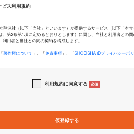
Dサービス利用規約
式会社翔泳社（以下「当社」といいます）が提供するサービス（以下「本
は、第2条第1項に定めるとおりとします）に関し、当社と利用者との間
、利用者と当社との間の契約を構成します。
「
著作権について
」、「
免責事項
」、「
SHOEISHA iDプライバシーポ
タの利用について（Cookieポリシー）
」は、本規約の一部を構成する
と、前項に記載する定めその他当社が定める各種規定や説明資料等におけ
優先して適用されるものとします。
利用規約に同意する
必須
下の用語は、本規約上別段の定めがない限り、以下に定める意味を有す
」とは、当社が提供する以下のサービス（名称や内容が変更された場合、
仮登録する
サービスに関連して当社が実施するイベントやキャンペーンをいいます
p」「CodeZine」「MarkeZine」「EnterpriseZine」「ECzine」「Biz/