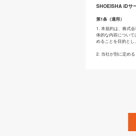
SHOEISHA i
第1条（適用）
1. 本規約は、株
体的な内容について
めることを目的とし
2. 当社が別に定める
ェブサイト上でのデー
3. 本規約の内容
は、本規約の規定が
第2条（定義）
本規約において、以
ます。
1. 「本サービス
みます）及びこれら
「SEBook」「SESho