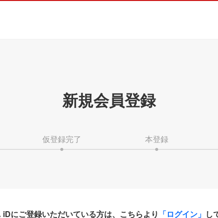
新規会員登録
仮登録完了
本登録
HA iDにご登録いただいている方は、こちらより
「ログイン」
し