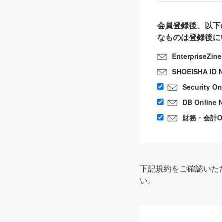
会員登録後、以下
なものは登録後に
EnterpriseZin
SHOEISHA iD 
Security O
DB Online 
財務・会計Onl
下記規約をご確認いた
い。