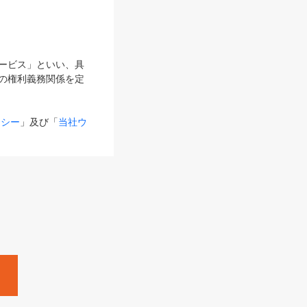
サービス」といい、具
の権利義務関係を定
リシー
」及び「
当社ウ
ものとします。
る内容とが異なる場合
るものとして使用し
変更後のサービスを含
。
Zine」「HRzine」