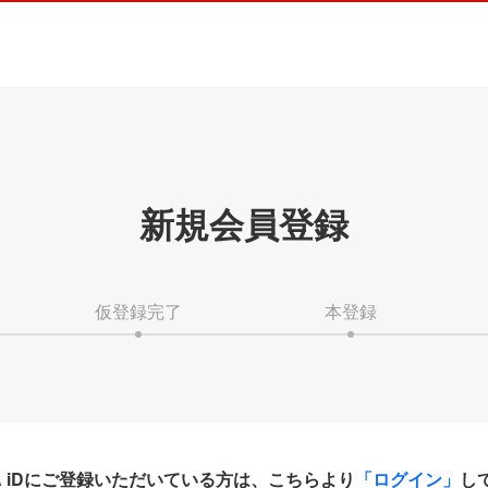
新規会員登録
仮登録完了
本登録
HA iDにご登録いただいている方は、こちらより
「ログイン」
し