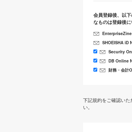
会員登録後、以下
なものは登録後に
EnterpriseZin
SHOEISHA iD 
Security O
DB Online 
財務・会計Onl
下記規約をご確認いた
い。