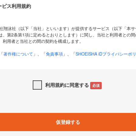
Dサービス利用規約
式会社翔泳社（以下「当社」といいます）が提供するサービス（以下「本
は、第2条第1項に定めるとおりとします）に関し、当社と利用者との間
、利用者と当社との間の契約を構成します。
「
著作権について
」、「
免責事項
」、「
SHOEISHA iDプライバシーポ
タの利用について（Cookieポリシー）
」は、本規約の一部を構成する
と、前項に記載する定めその他当社が定める各種規定や説明資料等におけ
優先して適用されるものとします。
利用規約に同意する
必須
下の用語は、本規約上別段の定めがない限り、以下に定める意味を有す
」とは、当社が提供する以下のサービス（名称や内容が変更された場合、
仮登録する
サービスに関連して当社が実施するイベントやキャンペーンをいいます
p」「CodeZine」「MarkeZine」「EnterpriseZine」「ECzine」「Biz/