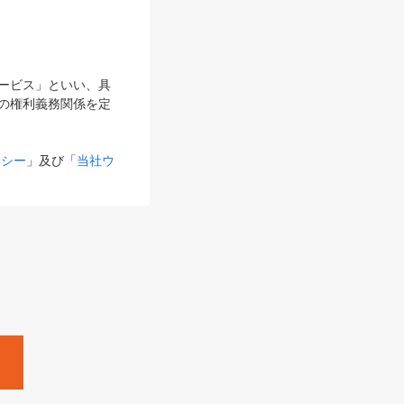
サービス」といい、具
の権利義務関係を定
リシー
」及び「
当社ウ
ものとします。
る内容とが異なる場合
るものとして使用し
変更後のサービスを含
。
Zine」「HRzine」