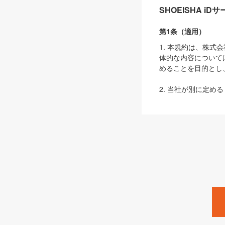
SHOEISHA i
第1条（適用）
1. 本規約は、株
体的な内容について
めることを目的とし
2. 当社が別に定める
ェブサイト上でのデー
3. 本規約の内容
は、本規約の規定が
第2条（定義）
本規約において、以
ます。
1. 「本サービス
みます）及びこれら
「SEBook」「SESho