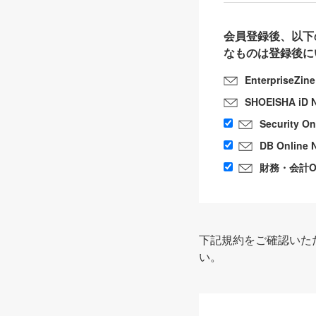
会員登録後、以下
なものは登録後に
EnterpriseZin
SHOEISHA iD 
Security O
DB Online 
財務・会計Onl
下記規約をご確認いた
い。