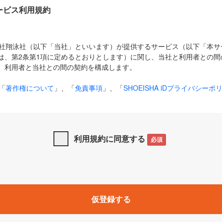
Dサービス利用規約
式会社翔泳社（以下「当社」といいます）が提供するサービス（以下「本
は、第2条第1項に定めるとおりとします）に関し、当社と利用者との間
、利用者と当社との間の契約を構成します。
「
著作権について
」、「
免責事項
」、「
SHOEISHA iDプライバシーポ
タの利用について（Cookieポリシー）
」は、本規約の一部を構成する
と、前項に記載する定めその他当社が定める各種規定や説明資料等におけ
優先して適用されるものとします。
利用規約に同意する
必須
下の用語は、本規約上別段の定めがない限り、以下に定める意味を有す
」とは、当社が提供する以下のサービス（名称や内容が変更された場合、
仮登録する
サービスに関連して当社が実施するイベントやキャンペーンをいいます
p」「CodeZine」「MarkeZine」「EnterpriseZine」「ECzine」「Biz/