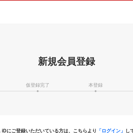
新規会員登録
仮登録完了
本登録
HA iDにご登録いただいている方は、こちらより
「ログイン」
し