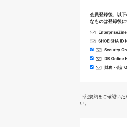
会員登録後、以下
なものは登録後に
EnterpriseZin
SHOEISHA iD 
Security O
DB Online 
財務・会計Onl
下記規約をご確認いた
い。