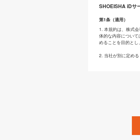
SHOEISHA i
第1条（適用）
1. 本規約は、株
体的な内容について
めることを目的とし
2. 当社が別に定める
ェブサイト上でのデー
3. 本規約の内容
は、本規約の規定が
第2条（定義）
本規約において、以
ます。
1. 「本サービス
みます）及びこれら
「SEBook」「SESho