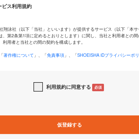
Dサービス利用規約
式会社翔泳社（以下「当社」といいます）が提供するサービス（以下「本
は、第2条第1項に定めるとおりとします）に関し、当社と利用者との間
、利用者と当社との間の契約を構成します。
「
著作権について
」、「
免責事項
」、「
SHOEISHA iDプライバシーポ
タの利用について（Cookieポリシー）
」は、本規約の一部を構成する
と、前項に記載する定めその他当社が定める各種規定や説明資料等におけ
優先して適用されるものとします。
利用規約に同意する
必須
下の用語は、本規約上別段の定めがない限り、以下に定める意味を有す
」とは、当社が提供する以下のサービス（名称や内容が変更された場合、
仮登録する
サービスに関連して当社が実施するイベントやキャンペーンをいいます
p」「CodeZine」「MarkeZine」「EnterpriseZine」「ECzine」「Biz/