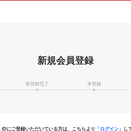
新規会員登録
仮登録完了
本登録
HA iDにご登録いただいている方は、こちらより
「ログイン」
し