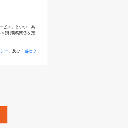
サービス」といい、具
の権利義務関係を定
リシー
」及び「
当社ウ
ものとします。
る内容とが異なる場合
るものとして使用し
変更後のサービスを含
。
Zine」「HRzine」