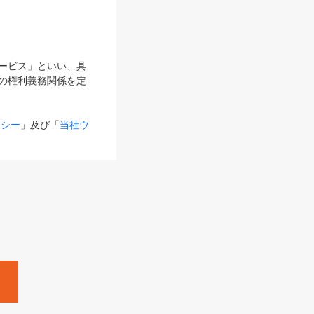
サービス」といい、具
の権利義務関係を定
リシー
」及び「
当社ウ
ものとします。
る内容とが異なる場合
るものとして使用し
変更後のサービスを含
。
Zine」「HRzine」