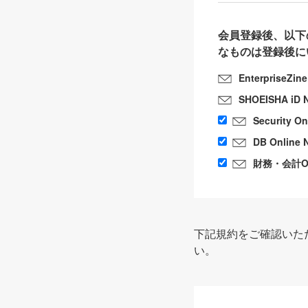
会員登録後、以下
なものは登録後に
EnterpriseZin
SHOEISHA iD 
Security O
DB Online 
財務・会計Onl
下記規約をご確認いた
い。