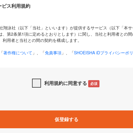
Dサービス利用規約
式会社翔泳社（以下「当社」といいます）が提供するサービス（以下「本
は、第2条第1項に定めるとおりとします）に関し、当社と利用者との間
、利用者と当社との間の契約を構成します。
「
著作権について
」、「
免責事項
」、「
SHOEISHA iDプライバシーポ
タの利用について（Cookieポリシー）
」は、本規約の一部を構成する
と、前項に記載する定めその他当社が定める各種規定や説明資料等におけ
優先して適用されるものとします。
利用規約に同意する
必須
下の用語は、本規約上別段の定めがない限り、以下に定める意味を有す
」とは、当社が提供する以下のサービス（名称や内容が変更された場合、
仮登録する
サービスに関連して当社が実施するイベントやキャンペーンをいいます
p」「CodeZine」「MarkeZine」「EnterpriseZine」「ECzine」「Biz/