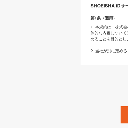
SHOEISHA i
第1条（適用）
1. 本規約は、株
体的な内容について
めることを目的とし
2. 当社が別に定める
ェブサイト上でのデー
3. 本規約の内容
は、本規約の規定が
第2条（定義）
本規約において、以
ます。
1. 「本サービス
みます）及びこれら
「SEBook」「SESho