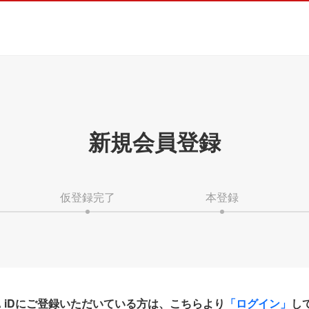
新規会員登録
仮登録完了
本登録
HA iDにご登録いただいている方は、こちらより
「ログイン」
し