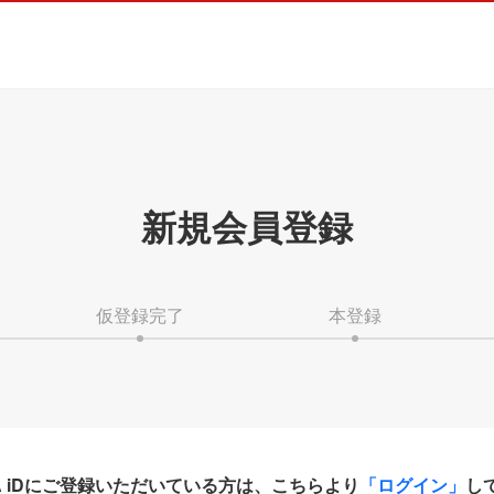
新規会員登録
仮登録完了
本登録
HA iDにご登録いただいている方は、こちらより
「ログイン」
し