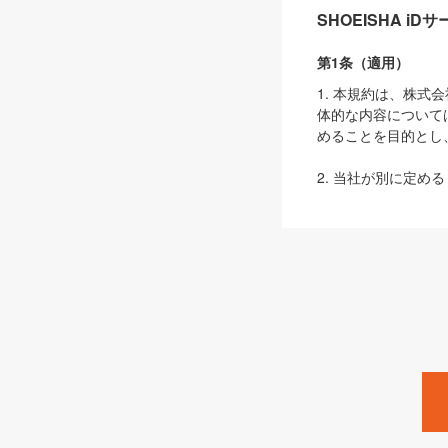
SHOEISHA i
第1条（適用）
1. 本規約は、株
体的な内容について
めることを目的とし
2. 当社が別に定める
ェブサイト上でのデー
3. 本規約の内容
は、本規約の規定が
第2条（定義）
本規約において、以
ます。
1. 「本サービス
みます）及びこれら
「SEBook」「SESho