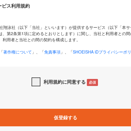
Dサービス利用規約
式会社翔泳社（以下「当社」といいます）が提供するサービス（以下「本
は、第2条第1項に定めるとおりとします）に関し、当社と利用者との間
、利用者と当社との間の契約を構成します。
「
著作権について
」、「
免責事項
」、「
SHOEISHA iDプライバシーポ
タの利用について（Cookieポリシー）
」は、本規約の一部を構成する
と、前項に記載する定めその他当社が定める各種規定や説明資料等におけ
優先して適用されるものとします。
利用規約に同意する
必須
下の用語は、本規約上別段の定めがない限り、以下に定める意味を有す
」とは、当社が提供する以下のサービス（名称や内容が変更された場合、
仮登録する
サービスに関連して当社が実施するイベントやキャンペーンをいいます
p」「CodeZine」「MarkeZine」「EnterpriseZine」「ECzine」「Biz/