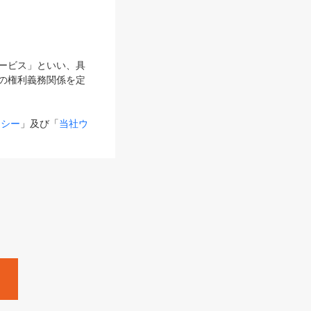
サービス」といい、具
の権利義務関係を定
リシー
」及び「
当社ウ
ものとします。
る内容とが異なる場合
るものとして使用し
変更後のサービスを含
。
Zine」「HRzine」