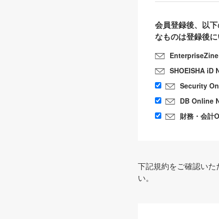
会員登録後、以下
なものは登録後に
EnterpriseZin
SHOEISHA iD 
Security O
DB Online 
財務・会計Onl
下記規約をご確認いた
い。