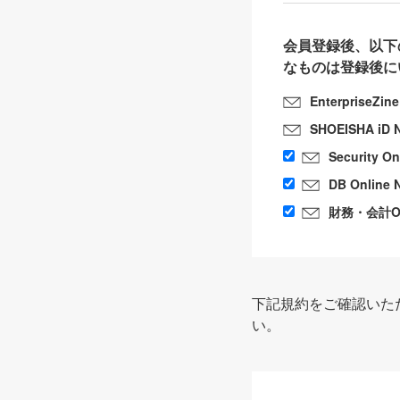
会員登録後、以下
なものは登録後に
EnterpriseZin
SHOEISHA iD 
Security O
DB Online 
財務・会計Onl
下記規約をご確認いた
い。