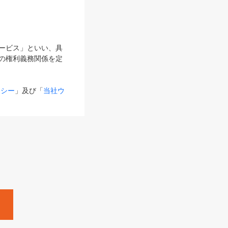
サービス」といい、具
の権利義務関係を定
リシー
」及び「
当社ウ
ものとします。
る内容とが異なる場合
るものとして使用し
変更後のサービスを含
。
Zine」「HRzine」