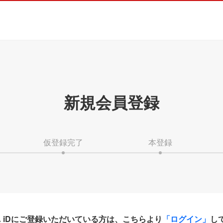
新規会員登録
仮登録完了
本登録
HA iDにご登録いただいている方は、こちらより
「ログイン」
し