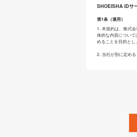
SHOEISHA i
第1条（適用）
1. 本規約は、株
体的な内容について
めることを目的とし
2. 当社が別に定める
ェブサイト上でのデー
3. 本規約の内容
は、本規約の規定が
第2条（定義）
本規約において、以
ます。
1. 「本サービス
みます）及びこれら
「SEBook」「SESho