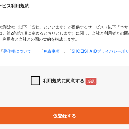
Dサービス利用規約
式会社翔泳社（以下「当社」といいます）が提供するサービス（以下「本
は、第2条第1項に定めるとおりとします）に関し、当社と利用者との間
、利用者と当社との間の契約を構成します。
「
著作権について
」、「
免責事項
」、「
SHOEISHA iDプライバシーポ
タの利用について（Cookieポリシー）
」は、本規約の一部を構成する
と、前項に記載する定めその他当社が定める各種規定や説明資料等におけ
優先して適用されるものとします。
利用規約に同意する
必須
下の用語は、本規約上別段の定めがない限り、以下に定める意味を有す
」とは、当社が提供する以下のサービス（名称や内容が変更された場合、
仮登録する
サービスに関連して当社が実施するイベントやキャンペーンをいいます
p」「CodeZine」「MarkeZine」「EnterpriseZine」「ECzine」「Biz/