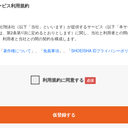
Dサービス利用規約
式会社翔泳社（以下「当社」といいます）が提供するサービス（以下「本
は、第2条第1項に定めるとおりとします）に関し、当社と利用者との間
、利用者と当社との間の契約を構成します。
「
著作権について
」、「
免責事項
」、「
SHOEISHA iDプライバシーポ
タの利用について（Cookieポリシー）
」は、本規約の一部を構成する
と、前項に記載する定めその他当社が定める各種規定や説明資料等におけ
優先して適用されるものとします。
利用規約に同意する
必須
下の用語は、本規約上別段の定めがない限り、以下に定める意味を有す
」とは、当社が提供する以下のサービス（名称や内容が変更された場合、
仮登録する
サービスに関連して当社が実施するイベントやキャンペーンをいいます
p」「CodeZine」「MarkeZine」「EnterpriseZine」「ECzine」「Biz/