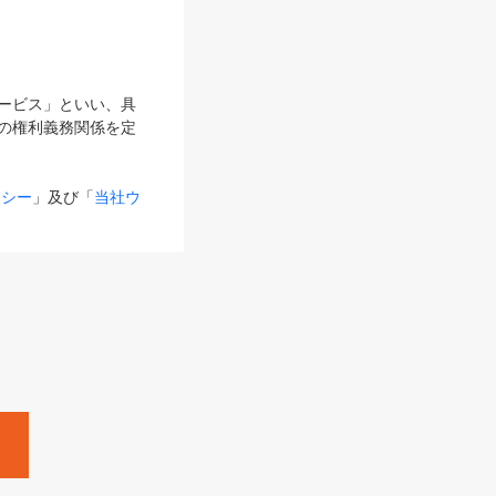
サービス」といい、具
の権利義務関係を定
リシー
」及び「
当社ウ
ものとします。
る内容とが異なる場合
るものとして使用し
変更後のサービスを含
。
Zine」「HRzine」