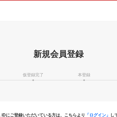
新規会員登録
仮登録完了
本登録
HA iDにご登録いただいている方は、こちらより
「ログイン」
し