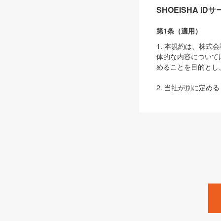
SHOEISHA i
第1条（適用）
1. 本規約は、株
体的な内容について
めることを目的とし
2. 当社が別に定める
ェブサイト上でのデー
3. 本規約の内容
は、本規約の規定が
第2条（定義）
本規約において、以
ます。
1. 「本サービス
みます）及びこれら
「SEBook」「SESho