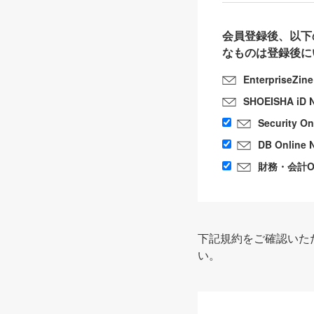
会員登録後、以下
なものは登録後に
EnterpriseZin
SHOEISHA iD 
Security O
DB Online 
財務・会計Onl
下記規約をご確認いた
い。