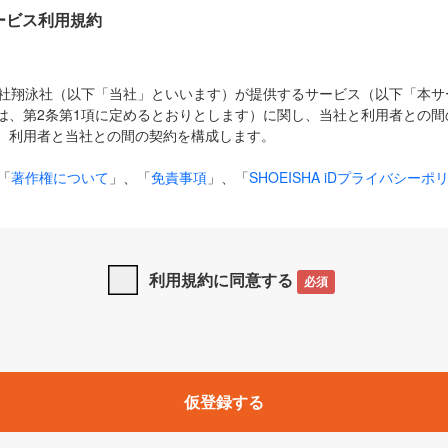
Dサービス利用規約
式会社翔泳社（以下「当社」といいます）が提供するサービス（以下「本
は、第2条第1項に定めるとおりとします）に関し、当社と利用者との間
、利用者と当社との間の契約を構成します。
「
著作権について
」、「
免責事項
」、「
SHOEISHA iDプライバシーポ
タの利用について（Cookieポリシー）
」は、本規約の一部を構成する
と、前項に記載する定めその他当社が定める各種規定や説明資料等におけ
優先して適用されるものとします。
利用規約に同意する
必須
下の用語は、本規約上別段の定めがない限り、以下に定める意味を有す
」とは、当社が提供する以下のサービス（名称や内容が変更された場合、
仮登録する
サービスに関連して当社が実施するイベントやキャンペーンをいいます
p」「CodeZine」「MarkeZine」「EnterpriseZine」「ECzine」「Biz/