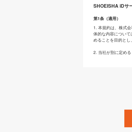
SHOEISHA i
第1条（適用）
1. 本規約は、株
体的な内容について
めることを目的とし
2. 当社が別に定める
ェブサイト上でのデー
3. 本規約の内容
は、本規約の規定が
第2条（定義）
本規約において、以
ます。
1. 「本サービス
みます）及びこれら
「SEBook」「SESho