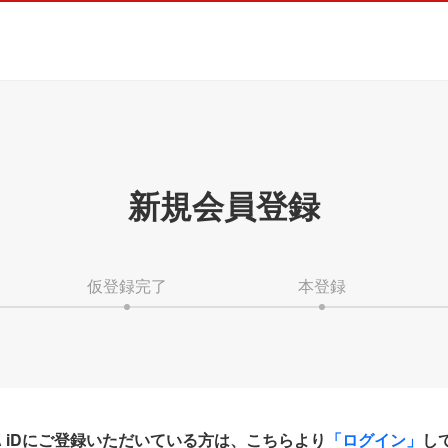
新規会員登録
仮登録完了
本登録
HA iDにご登録いただいている方は、こちらより
「ログイン」
し