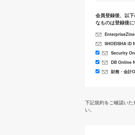
会員登録後、以下
なものは登録後に
EnterpriseZin
SHOEISHA iD 
Security O
DB Online 
財務・会計Onl
下記規約をご確認いた
い。