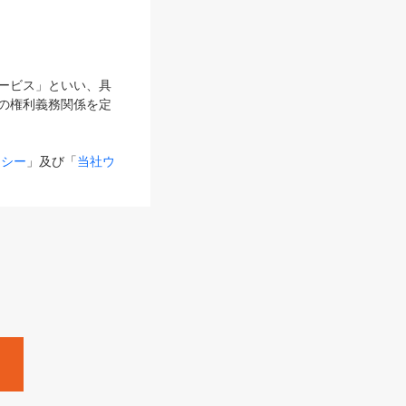
サービス」といい、具
の権利義務関係を定
リシー
」及び「
当社ウ
ものとします。
る内容とが異なる場合
るものとして使用し
変更後のサービスを含
。
Zine」「HRzine」