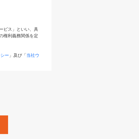
サービス」といい、具
の権利義務関係を定
リシー
」及び「
当社ウ
ものとします。
る内容とが異なる場合
るものとして使用し
変更後のサービスを含
。
Zine」「HRzine」