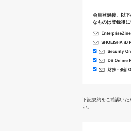
会員登録後、以下
なものは登録後に
EnterpriseZin
SHOEISHA iD 
Security O
DB Online 
財務・会計Onl
下記規約をご確認いた
い。