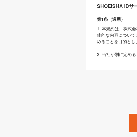
SHOEISHA i
第1条（適用）
1. 本規約は、株
体的な内容について
めることを目的とし
2. 当社が別に定める
ェブサイト上でのデー
3. 本規約の内容
は、本規約の規定が
第2条（定義）
本規約において、以
ます。
1. 「本サービス
みます）及びこれら
「SEBook」「SESho