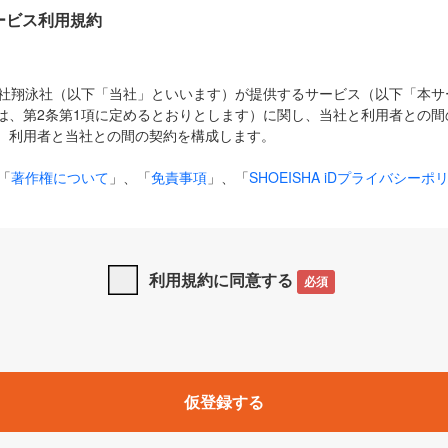
Dサービス利用規約
式会社翔泳社（以下「当社」といいます）が提供するサービス（以下「本
は、第2条第1項に定めるとおりとします）に関し、当社と利用者との間
、利用者と当社との間の契約を構成します。
「
著作権について
」、「
免責事項
」、「
SHOEISHA iDプライバシーポ
タの利用について（Cookieポリシー）
」は、本規約の一部を構成する
と、前項に記載する定めその他当社が定める各種規定や説明資料等におけ
優先して適用されるものとします。
利用規約に同意する
必須
下の用語は、本規約上別段の定めがない限り、以下に定める意味を有す
」とは、当社が提供する以下のサービス（名称や内容が変更された場合、
仮登録する
サービスに関連して当社が実施するイベントやキャンペーンをいいます
p」「CodeZine」「MarkeZine」「EnterpriseZine」「ECzine」「Biz/