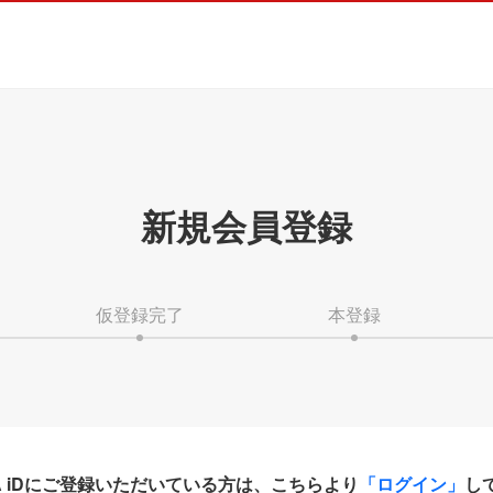
新規会員登録
仮登録完了
本登録
HA iDにご登録いただいている方は、こちらより
「ログイン」
し