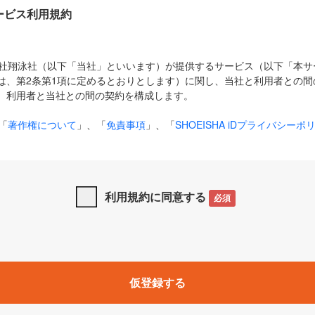
Dサービス利用規約
式会社翔泳社（以下「当社」といいます）が提供するサービス（以下「本
は、第2条第1項に定めるとおりとします）に関し、当社と利用者との間
、利用者と当社との間の契約を構成します。
「
著作権について
」、「
免責事項
」、「
SHOEISHA iDプライバシーポ
タの利用について（Cookieポリシー）
」は、本規約の一部を構成する
と、前項に記載する定めその他当社が定める各種規定や説明資料等におけ
優先して適用されるものとします。
利用規約に同意する
必須
下の用語は、本規約上別段の定めがない限り、以下に定める意味を有す
」とは、当社が提供する以下のサービス（名称や内容が変更された場合、
仮登録する
サービスに関連して当社が実施するイベントやキャンペーンをいいます
p」「CodeZine」「MarkeZine」「EnterpriseZine」「ECzine」「Biz/