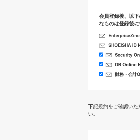
会員登録後、以下
なものは登録後に
EnterpriseZin
SHOEISHA iD 
Security O
DB Online 
財務・会計Onl
下記規約をご確認いた
い。