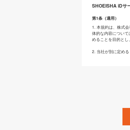
SHOEISHA i
第1条（適用）
1. 本規約は、株
体的な内容について
めることを目的とし
2. 当社が別に定める
ェブサイト上でのデー
3. 本規約の内容
は、本規約の規定が
第2条（定義）
本規約において、以
ます。
1. 「本サービス
みます）及びこれら
「SEBook」「SESho