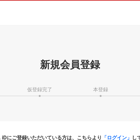
新規会員登録
仮登録完了
本登録
HA iDにご登録いただいている方は、こちらより
「ログイン」
し