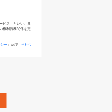
サービス」といい、具
の権利義務関係を定
リシー
」及び「
当社ウ
ものとします。
る内容とが異なる場合
るものとして使用し
変更後のサービスを含
。
Zine」「HRzine」