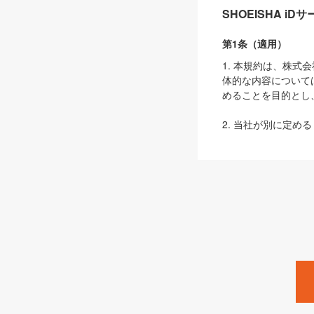
SHOEISHA i
第1条（適用）
1. 本規約は、株
体的な内容について
めることを目的とし
2. 当社が別に定める
ェブサイト上でのデー
3. 本規約の内容
は、本規約の規定が
第2条（定義）
本規約において、以
ます。
1. 「本サービス
みます）及びこれら
「SEBook」「SESho