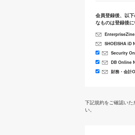
会員登録後、以下
なものは登録後に
EnterpriseZin
SHOEISHA iD 
Security O
DB Online 
財務・会計Onl
下記規約をご確認いた
い。