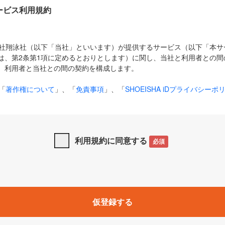
Dサービス利用規約
式会社翔泳社（以下「当社」といいます）が提供するサービス（以下「本
は、第2条第1項に定めるとおりとします）に関し、当社と利用者との間
、利用者と当社との間の契約を構成します。
「
著作権について
」、「
免責事項
」、「
SHOEISHA iDプライバシーポ
タの利用について（Cookieポリシー）
」は、本規約の一部を構成する
と、前項に記載する定めその他当社が定める各種規定や説明資料等におけ
優先して適用されるものとします。
利用規約に同意する
必須
下の用語は、本規約上別段の定めがない限り、以下に定める意味を有す
」とは、当社が提供する以下のサービス（名称や内容が変更された場合、
仮登録する
サービスに関連して当社が実施するイベントやキャンペーンをいいます
p」「CodeZine」「MarkeZine」「EnterpriseZine」「ECzine」「Biz/