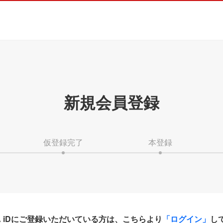
新規会員登録
仮登録完了
本登録
HA iDにご登録いただいている方は、こちらより
「ログイン」
し