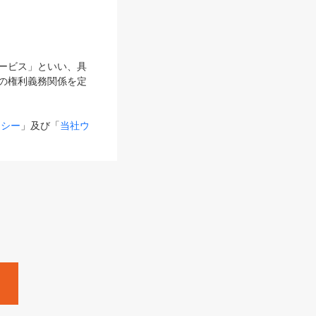
サービス」といい、具
の権利義務関係を定
リシー
」及び「
当社ウ
ものとします。
る内容とが異なる場合
るものとして使用し
変更後のサービスを含
。
Zine」「HRzine」