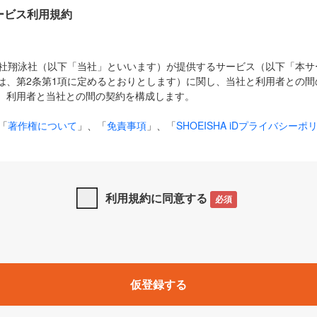
Dサービス利用規約
式会社翔泳社（以下「当社」といいます）が提供するサービス（以下「本
は、第2条第1項に定めるとおりとします）に関し、当社と利用者との間
、利用者と当社との間の契約を構成します。
「
著作権について
」、「
免責事項
」、「
SHOEISHA iDプライバシーポ
タの利用について（Cookieポリシー）
」は、本規約の一部を構成する
と、前項に記載する定めその他当社が定める各種規定や説明資料等におけ
優先して適用されるものとします。
利用規約に同意する
必須
下の用語は、本規約上別段の定めがない限り、以下に定める意味を有す
」とは、当社が提供する以下のサービス（名称や内容が変更された場合、
仮登録する
サービスに関連して当社が実施するイベントやキャンペーンをいいます
p」「CodeZine」「MarkeZine」「EnterpriseZine」「ECzine」「Biz/