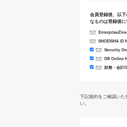
会員登録後、以下
なものは登録後に
EnterpriseZin
SHOEISHA iD 
Security O
DB Online 
財務・会計Onl
下記規約をご確認いた
い。