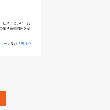
サービス」といい、具
の権利義務関係を定
リシー
」及び「
当社ウ
ものとします。
る内容とが異なる場合
るものとして使用し
変更後のサービスを含
。
Zine」「HRzine」