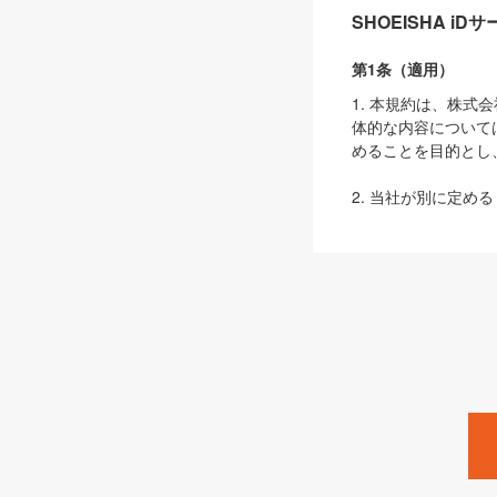
SHOEISHA i
第1条（適用）
1. 本規約は、株
体的な内容について
めることを目的とし
2. 当社が別に定める
ェブサイト上でのデー
3. 本規約の内容
は、本規約の規定が
第2条（定義）
本規約において、以
ます。
1. 「本サービス
みます）及びこれら
「SEBook」「SESho