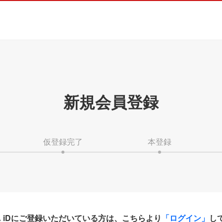
新規会員登録
仮登録完了
本登録
HA iDにご登録いただいている方は、こちらより
「ログイン」
し