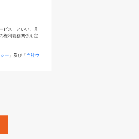
サービス」といい、具
の権利義務関係を定
リシー
」及び「
当社ウ
ものとします。
る内容とが異なる場合
るものとして使用し
変更後のサービスを含
。
Zine」「HRzine」