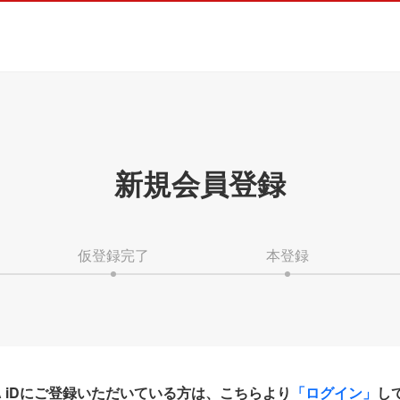
新規会員登録
仮登録完了
本登録
HA iDにご登録いただいている方は、こちらより
「ログイン」
し