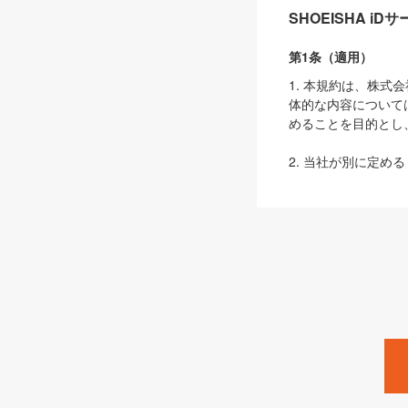
SHOEISHA i
第1条（適用）
1. 本規約は、株
体的な内容について
めることを目的とし
2. 当社が別に定める
ェブサイト上でのデー
3. 本規約の内容
は、本規約の規定が
第2条（定義）
本規約において、以
ます。
1. 「本サービス
みます）及びこれら
「SEBook」「SESho