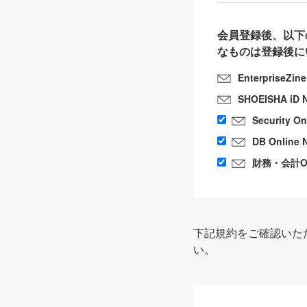
会員登録後、以下
なものは登録後に
EnterpriseZin
SHOEISHA iD 
Security O
DB Online 
財務・会計Onl
下記規約をご確認いた
い。