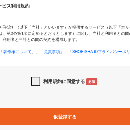
Dサービス利用規約
式会社翔泳社（以下「当社」といいます）が提供するサービス（以下「本
は、第2条第1項に定めるとおりとします）に関し、当社と利用者との間
、利用者と当社との間の契約を構成します。
「
著作権について
」、「
免責事項
」、「
SHOEISHA iDプライバシーポ
タの利用について（Cookieポリシー）
」は、本規約の一部を構成する
と、前項に記載する定めその他当社が定める各種規定や説明資料等におけ
優先して適用されるものとします。
利用規約に同意する
必須
下の用語は、本規約上別段の定めがない限り、以下に定める意味を有す
」とは、当社が提供する以下のサービス（名称や内容が変更された場合、
仮登録する
サービスに関連して当社が実施するイベントやキャンペーンをいいます
p」「CodeZine」「MarkeZine」「EnterpriseZine」「ECzine」「Biz/