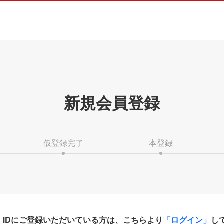
新規会員登録
仮登録完了
本登録
HA iDにご登録いただいている方は、こちらより
「ログイン」
し