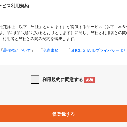
Dサービス利用規約
式会社翔泳社（以下「当社」といいます）が提供するサービス（以下「本
は、第2条第1項に定めるとおりとします）に関し、当社と利用者との間
、利用者と当社との間の契約を構成します。
「
著作権について
」、「
免責事項
」、「
SHOEISHA iDプライバシーポ
タの利用について（Cookieポリシー）
」は、本規約の一部を構成する
と、前項に記載する定めその他当社が定める各種規定や説明資料等におけ
優先して適用されるものとします。
利用規約に同意する
必須
下の用語は、本規約上別段の定めがない限り、以下に定める意味を有す
」とは、当社が提供する以下のサービス（名称や内容が変更された場合、
仮登録する
サービスに関連して当社が実施するイベントやキャンペーンをいいます
p」「CodeZine」「MarkeZine」「EnterpriseZine」「ECzine」「Biz/