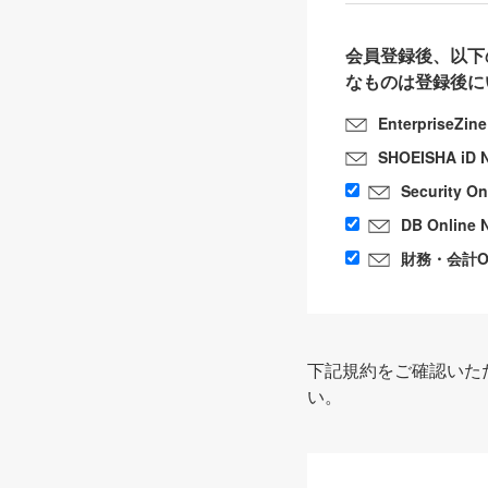
会員登録後、以下
なものは登録後に
EnterpriseZin
SHOEISHA iD 
Security O
DB Online 
財務・会計Onl
下記規約をご確認いた
い。