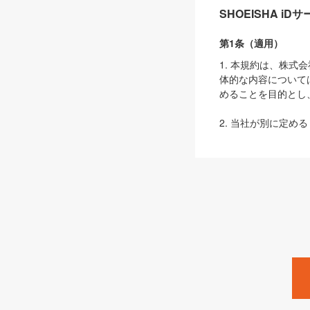
SHOEISHA i
第1条（適用）
1. 本規約は、株
体的な内容について
めることを目的とし
2. 当社が別に定める
ェブサイト上でのデー
3. 本規約の内容
は、本規約の規定が
第2条（定義）
本規約において、以
ます。
1. 「本サービス
みます）及びこれら
「SEBook」「SESho