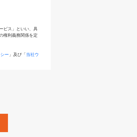
サービス」といい、具
の権利義務関係を定
リシー
」及び「
当社ウ
ものとします。
る内容とが異なる場合
るものとして使用し
変更後のサービスを含
。
Zine」「HRzine」