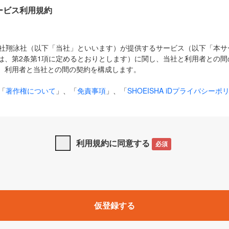
Dサービス利用規約
式会社翔泳社（以下「当社」といいます）が提供するサービス（以下「本
は、第2条第1項に定めるとおりとします）に関し、当社と利用者との間
、利用者と当社との間の契約を構成します。
「
著作権について
」、「
免責事項
」、「
SHOEISHA iDプライバシーポ
タの利用について（Cookieポリシー）
」は、本規約の一部を構成する
と、前項に記載する定めその他当社が定める各種規定や説明資料等におけ
優先して適用されるものとします。
利用規約に同意する
必須
下の用語は、本規約上別段の定めがない限り、以下に定める意味を有す
」とは、当社が提供する以下のサービス（名称や内容が変更された場合、
仮登録する
サービスに関連して当社が実施するイベントやキャンペーンをいいます
p」「CodeZine」「MarkeZine」「EnterpriseZine」「ECzine」「Biz/