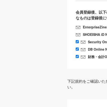
会員登録後、以下
なものは登録後に
EnterpriseZin
SHOEISHA iD 
Security O
DB Online 
財務・会計Onl
下記規約をご確認いた
い。