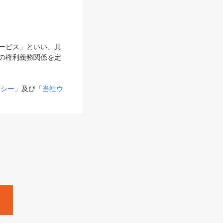
サービス」といい、具
の権利義務関係を定
リシー
」及び「
当社ウ
ものとします。
る内容とが異なる場合
るものとして使用し
変更後のサービスを含
。
Zine」「HRzine」