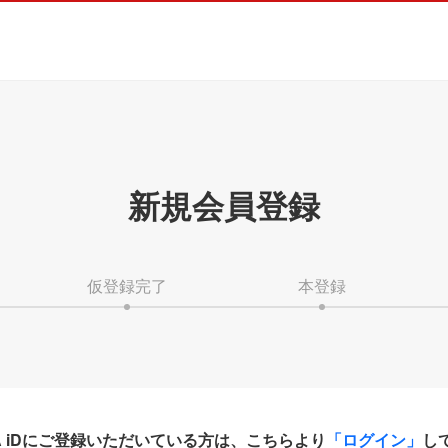
新規会員登録
仮登録完了
本登録
HA iDにご登録いただいている方は、こちらより
「ログイン」
し