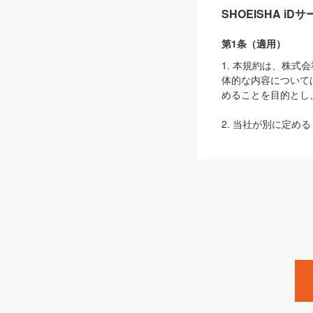
SHOEISHA i
第1条（適用）
1. 本規約は、株
体的な内容について
めることを目的とし
2. 当社が別に定める
ェブサイト上でのデー
3. 本規約の内容
は、本規約の規定が
第2条（定義）
本規約において、以
ます。
1. 「本サービス
みます）及びこれら
「SEBook」「SESho