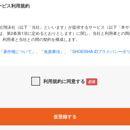
Dサービス利用規約
式会社翔泳社（以下「当社」といいます）が提供するサービス（以下「本
は、第2条第1項に定めるとおりとします）に関し、当社と利用者との間
、利用者と当社との間の契約を構成します。
「
著作権について
」、「
免責事項
」、「
SHOEISHA iDプライバシーポ
タの利用について（Cookieポリシー）
」は、本規約の一部を構成する
と、前項に記載する定めその他当社が定める各種規定や説明資料等におけ
優先して適用されるものとします。
利用規約に同意する
必須
下の用語は、本規約上別段の定めがない限り、以下に定める意味を有す
」とは、当社が提供する以下のサービス（名称や内容が変更された場合、
仮登録する
サービスに関連して当社が実施するイベントやキャンペーンをいいます
p」「CodeZine」「MarkeZine」「EnterpriseZine」「ECzine」「Biz/