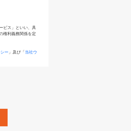
サービス」といい、具
の権利義務関係を定
リシー
」及び「
当社ウ
ものとします。
る内容とが異なる場合
るものとして使用し
変更後のサービスを含
。
Zine」「HRzine」