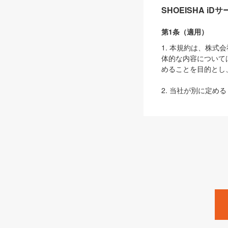
SHOEISHA i
第1条（適用）
1. 本規約は、株
体的な内容について
めることを目的とし
2. 当社が別に定める
ェブサイト上でのデー
3. 本規約の内容
は、本規約の規定が
第2条（定義）
本規約において、以
ます。
1. 「本サービス
みます）及びこれら
「SEBook」「SESho