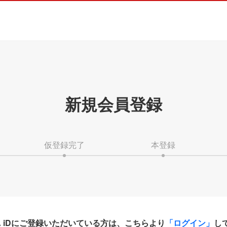
新規会員登録
仮登録完了
本登録
HA iDにご登録いただいている方は、こちらより
「ログイン」
し