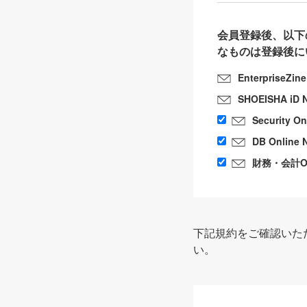
会員登録後、以下
なものは登録後に
EnterpriseZin
SHOEISHA iD 
Security O
DB Online 
財務・会計Onl
下記規約をご確認いた
い。