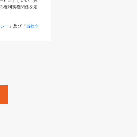
サービス」といい、具
の権利義務関係を定
リシー
」及び「
当社ウ
ものとします。
る内容とが異なる場合
るものとして使用し
変更後のサービスを含
。
Zine」「HRzine」
SHOEISHA iD
Dページ
」とは、専用の