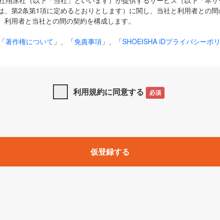
式会社翔泳社（以下「当社」といいます）が提供するサービス（以下「本
は、第2条第1項に定めるとおりとします）に関し、当社と利用者との間
、利用者と当社との間の契約を構成します。
「
著作権について
」、「
免責事項
」、「
SHOEISHA iDプライバシーポ
タの利用について（Cookieポリシー）
」は、本規約の一部を構成する
と、前項に記載する定めその他当社が定める各種規定や説明資料等におけ
優先して適用されるものとします。
利用規約に同意する
必須
下の用語は、本規約上別段の定めがない限り、以下に定める意味を有す
」とは、当社が提供する以下のサービス（名称や内容が変更された場合、
仮登録する
サービスに関連して当社が実施するイベントやキャンペーンをいいます
p」「CodeZine」「MarkeZine」「EnterpriseZine」「ECzine」「Biz/
ductZine」「AIdiver」「SE Event」
A iD」とは、利用者が本サービスを利用するために必要となるアカウントIDを、「
SHA iD及びパスワードを総称したものをそれぞれいい、「
SHOEISHA i