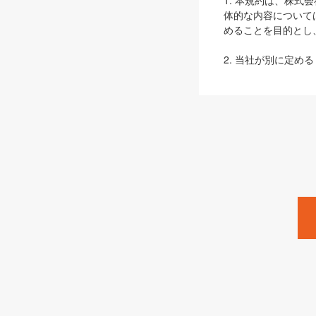
1. 本規約は、株
体的な内容について
めることを目的とし
2. 当社が別に定める
ェブサイト上でのデー
3. 本規約の内容
は、本規約の規定が
第2条（定義）
本規約において、以
ます。
1. 「本サービス
みます）及びこれら
「SEBook」「SESho
「SalesZine」「Pro
2. 「SHOEISH
等」とは、SHOEI