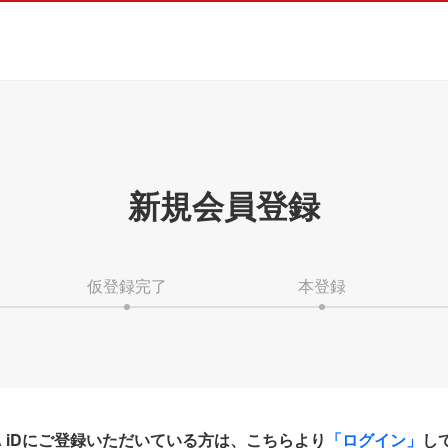
新規会員登録
仮登録完了
本登録
HA iDにご登録いただいている方は、こちらより
「ログイン」
し