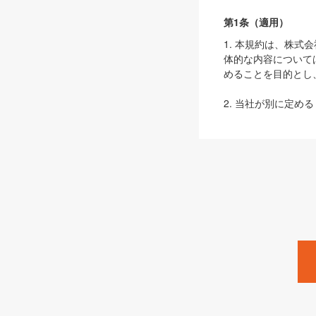
第1条（適用）
1. 本規約は、株
体的な内容について
めることを目的とし
2. 当社が別に定める
ェブサイト上でのデー
3. 本規約の内容
は、本規約の規定が
第2条（定義）
本規約において、以
ます。
1. 「本サービス
みます）及びこれら
「SEBook」「SESho
「SalesZine」「Pro