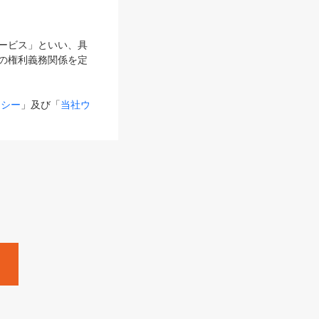
サービス」といい、具
の権利義務関係を定
リシー
」及び「
当社ウ
ものとします。
る内容とが異なる場合
るものとして使用し
変更後のサービスを含
。
Zine」「HRzine」