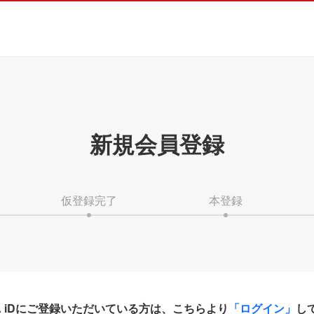
新規会員登録
仮登録完了
本登録
HA iDにご登録いただいている方は、こちらより
「ログイン」
し