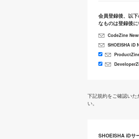
会員登録後、以下
なものは登録後に
CodeZine New
SHOEISHA iD 
ProductZin
DeveloperZ
下記規約をご確認いた
い。
SHOEISHA i