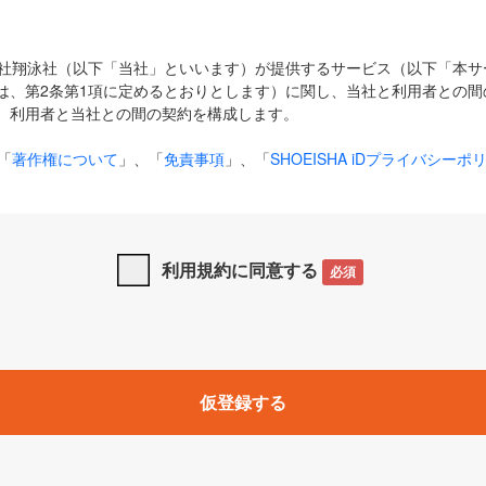
式会社翔泳社（以下「当社」といいます）が提供するサービス（以下「本
は、第2条第1項に定めるとおりとします）に関し、当社と利用者との間
、利用者と当社との間の契約を構成します。
「
著作権について
」、「
免責事項
」、「
SHOEISHA iDプライバシーポ
タの利用について（Cookieポリシー）
」は、本規約の一部を構成する
と、前項に記載する定めその他当社が定める各種規定や説明資料等におけ
優先して適用されるものとします。
利用規約に同意する
必須
下の用語は、本規約上別段の定めがない限り、以下に定める意味を有す
」とは、当社が提供する以下のサービス（名称や内容が変更された場合、
仮登録する
サービスに関連して当社が実施するイベントやキャンペーンをいいます
p」「CodeZine」「MarkeZine」「EnterpriseZine」「ECzine」「Biz/
ductZine」「AIdiver」「SE Event」