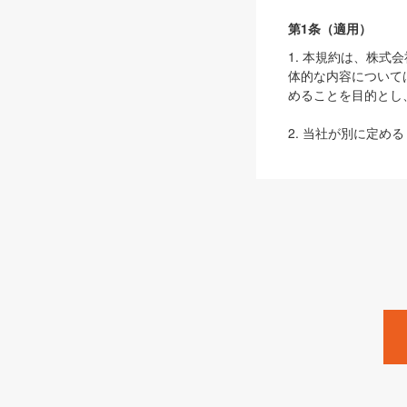
第1条（適用）
1. 本規約は、株
体的な内容について
めることを目的とし
2. 当社が別に定める
ェブサイト上でのデー
3. 本規約の内容
は、本規約の規定が
第2条（定義）
本規約において、以
ます。
1. 「本サービス
みます）及びこれら
「SEBook」「SESho
「SalesZine」「Pro