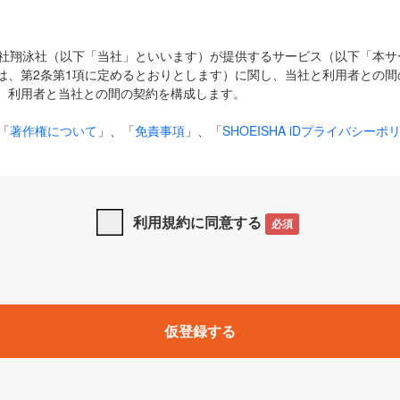
式会社翔泳社（以下「当社」といいます）が提供するサービス（以下「本
は、第2条第1項に定めるとおりとします）に関し、当社と利用者との間
、利用者と当社との間の契約を構成します。
「
著作権について
」、「
免責事項
」、「
SHOEISHA iDプライバシーポ
タの利用について（Cookieポリシー）
」は、本規約の一部を構成する
と、前項に記載する定めその他当社が定める各種規定や説明資料等におけ
優先して適用されるものとします。
利用規約に同意する
必須
下の用語は、本規約上別段の定めがない限り、以下に定める意味を有す
」とは、当社が提供する以下のサービス（名称や内容が変更された場合、
仮登録する
サービスに関連して当社が実施するイベントやキャンペーンをいいます
p」「CodeZine」「MarkeZine」「EnterpriseZine」「ECzine」「Biz/
ductZine」「AIdiver」「SE Event」