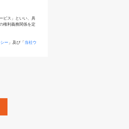
サービス」といい、具
の権利義務関係を定
リシー
」及び「
当社ウ
ものとします。
る内容とが異なる場合
るものとして使用し
変更後のサービスを含
。
Zine」「HRzine」