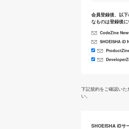
会員登録後、以下
なものは登録後に
CodeZine New
SHOEISHA iD 
ProductZin
DeveloperZ
下記規約をご確認いた
い。
SHOEISHA i