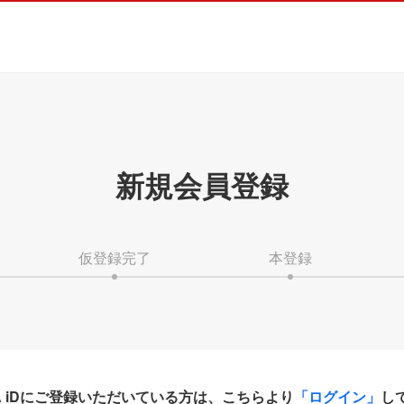
新規会員登録
仮登録完了
本登録
HA iDにご登録いただいている方は、こちらより
「ログイン」
し