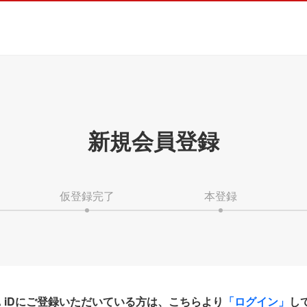
新規会員登録
仮登録完了
本登録
HA iDにご登録いただいている方は、こちらより
「ログイン」
し