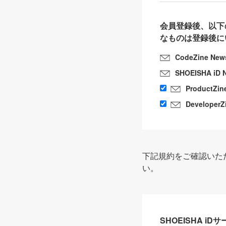
会員登録後、以下
なものは登録後に
CodeZine New
SHOEISHA iD 
ProductZin
DeveloperZ
下記規約をご確認いた
い。
SHOEISHA i