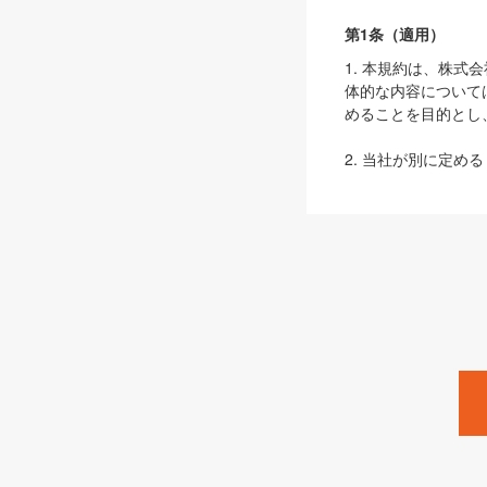
第1条（適用）
1. 本規約は、株
体的な内容について
めることを目的とし
2. 当社が別に定める
ェブサイト上でのデー
3. 本規約の内容
は、本規約の規定が
第2条（定義）
本規約において、以
ます。
1. 「本サービス
みます）及びこれら
「SEBook」「SESho
「SalesZine」「Pro