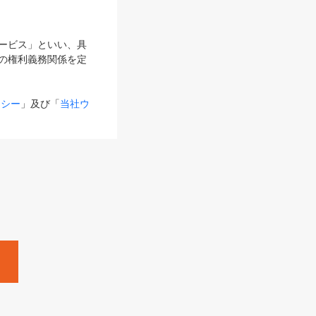
サービス」といい、具
の権利義務関係を定
リシー
」及び「
当社ウ
ものとします。
る内容とが異なる場合
るものとして使用し
変更後のサービスを含
。
Zine」「HRzine」