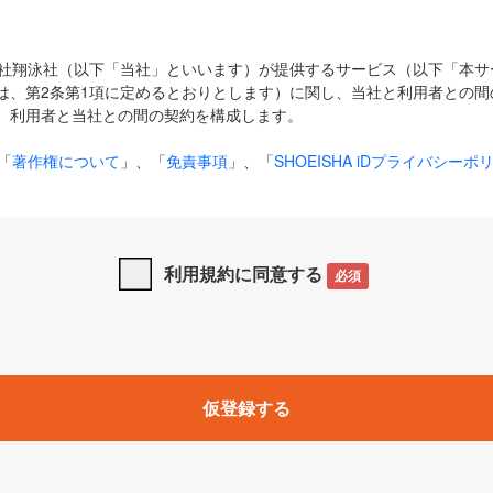
式会社翔泳社（以下「当社」といいます）が提供するサービス（以下「本
は、第2条第1項に定めるとおりとします）に関し、当社と利用者との間
、利用者と当社との間の契約を構成します。
「
著作権について
」、「
免責事項
」、「
SHOEISHA iDプライバシーポ
タの利用について（Cookieポリシー）
」は、本規約の一部を構成する
と、前項に記載する定めその他当社が定める各種規定や説明資料等におけ
優先して適用されるものとします。
利用規約に同意する
必須
下の用語は、本規約上別段の定めがない限り、以下に定める意味を有す
」とは、当社が提供する以下のサービス（名称や内容が変更された場合、
仮登録する
サービスに関連して当社が実施するイベントやキャンペーンをいいます
p」「CodeZine」「MarkeZine」「EnterpriseZine」「ECzine」「Biz/
ductZine」「AIdiver」「SE Event」