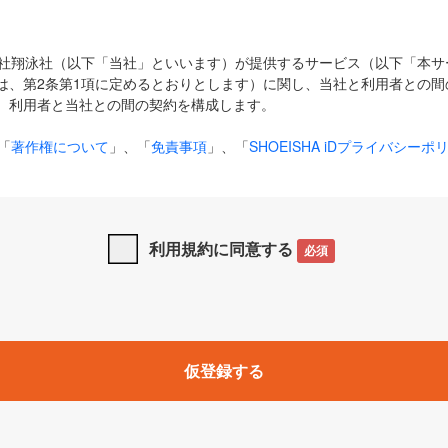
式会社翔泳社（以下「当社」といいます）が提供するサービス（以下「本
は、第2条第1項に定めるとおりとします）に関し、当社と利用者との間
、利用者と当社との間の契約を構成します。
「
著作権について
」、「
免責事項
」、「
SHOEISHA iDプライバシーポ
タの利用について（Cookieポリシー）
」は、本規約の一部を構成する
と、前項に記載する定めその他当社が定める各種規定や説明資料等におけ
優先して適用されるものとします。
利用規約に同意する
必須
下の用語は、本規約上別段の定めがない限り、以下に定める意味を有す
」とは、当社が提供する以下のサービス（名称や内容が変更された場合、
仮登録する
サービスに関連して当社が実施するイベントやキャンペーンをいいます
p」「CodeZine」「MarkeZine」「EnterpriseZine」「ECzine」「Biz/
ductZine」「AIdiver」「SE Event」