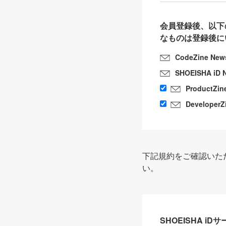
会員登録後、以下
なものは登録後に
CodeZine New
SHOEISHA iD 
ProductZin
DeveloperZ
下記規約をご確認いた
い。
SHOEISHA i