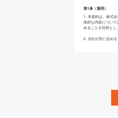
第1条（適用）
1. 本規約は、株
体的な内容について
めることを目的とし
2. 当社が別に定める
ェブサイト上でのデー
3. 本規約の内容
は、本規約の規定が
第2条（定義）
本規約において、以
ます。
1. 「本サービス
みます）及びこれら
「SEBook」「SESho
「SalesZine」「Pro