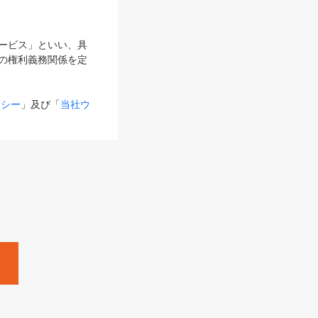
サービス」といい、具
の権利義務関係を定
リシー
」及び「
当社ウ
ものとします。
る内容とが異なる場合
るものとして使用し
変更後のサービスを含
。
Zine」「HRzine」