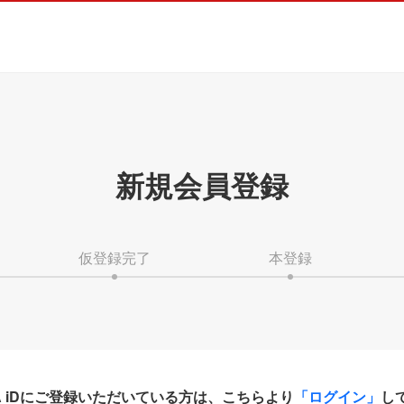
新規会員登録
仮登録完了
本登録
HA iDにご登録いただいている方は、こちらより
「ログイン」
し