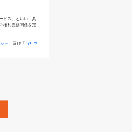
サービス」といい、具
の権利義務関係を定
リシー
」及び「
当社ウ
ものとします。
る内容とが異なる場合
るものとして使用し
変更後のサービスを含
。
Zine」「HRzine」