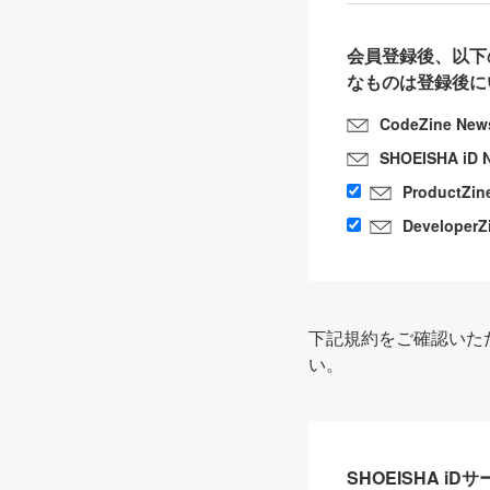
会員登録後、以下
なものは登録後に
CodeZine New
SHOEISHA iD 
ProductZin
DeveloperZ
下記規約をご確認いた
い。
SHOEISHA i