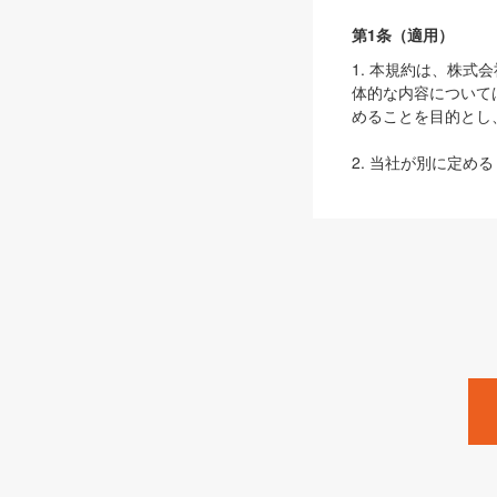
第1条（適用）
1. 本規約は、株
体的な内容について
めることを目的とし
2. 当社が別に定める
ェブサイト上でのデー
3. 本規約の内容
は、本規約の規定が
第2条（定義）
本規約において、以
ます。
1. 「本サービス
みます）及びこれら
「SEBook」「SESho
「SalesZine」「Pro