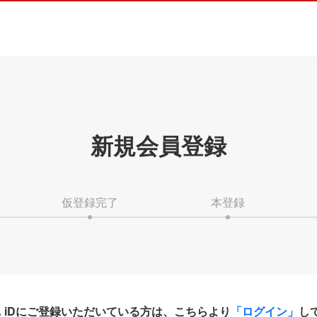
新規会員登録
仮登録完了
本登録
HA iDにご登録いただいている方は、こちらより
「ログイン」
し