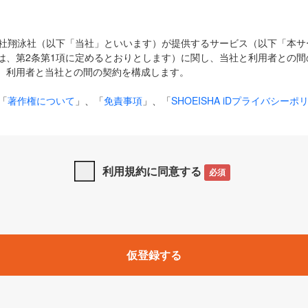
式会社翔泳社（以下「当社」といいます）が提供するサービス（以下「本
は、第2条第1項に定めるとおりとします）に関し、当社と利用者との間
、利用者と当社との間の契約を構成します。
「
著作権について
」、「
免責事項
」、「
SHOEISHA iDプライバシーポ
タの利用について（Cookieポリシー）
」は、本規約の一部を構成する
と、前項に記載する定めその他当社が定める各種規定や説明資料等におけ
優先して適用されるものとします。
利用規約に同意する
必須
下の用語は、本規約上別段の定めがない限り、以下に定める意味を有す
」とは、当社が提供する以下のサービス（名称や内容が変更された場合、
仮登録する
サービスに関連して当社が実施するイベントやキャンペーンをいいます
p」「CodeZine」「MarkeZine」「EnterpriseZine」「ECzine」「Biz/
ductZine」「AIdiver」「SE Event」