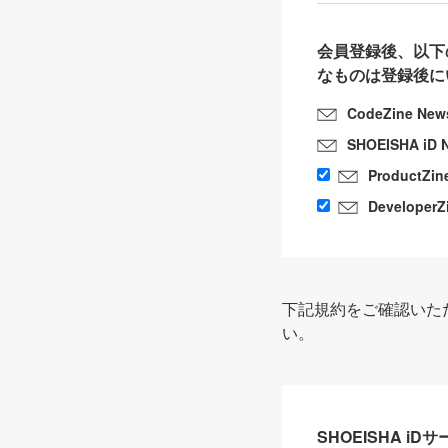
会員登録後、以下
なものは登録後に
CodeZine New
SHOEISHA iD 
ProductZin
DeveloperZ
下記規約をご確認いた
い。
SHOEISHA i