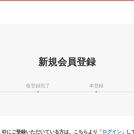
新規会員登録
仮登録完了
本登録
HA iDにご登録いただいている方は、こちらより
「ログイン」
し