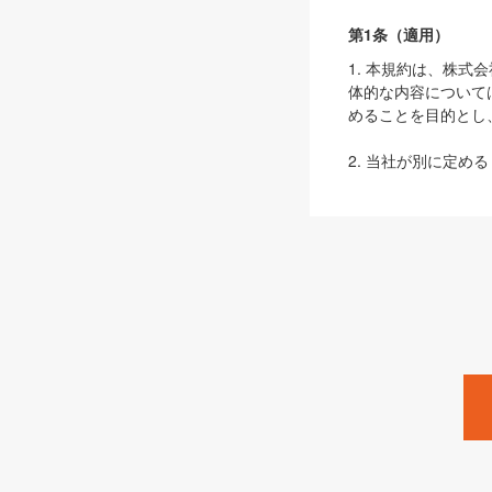
第1条（適用）
1. 本規約は、株
体的な内容について
めることを目的とし
2. 当社が別に定める
ェブサイト上でのデー
3. 本規約の内容
は、本規約の規定が
第2条（定義）
本規約において、以
ます。
1. 「本サービス
みます）及びこれら
「SEBook」「SESho
「SalesZine」「Pro