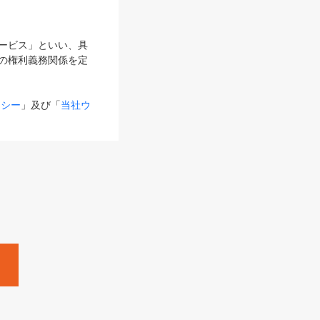
サービス」といい、具
の権利義務関係を定
リシー
」及び「
当社ウ
ものとします。
る内容とが異なる場合
るものとして使用し
変更後のサービスを含
。
Zine」「HRzine」