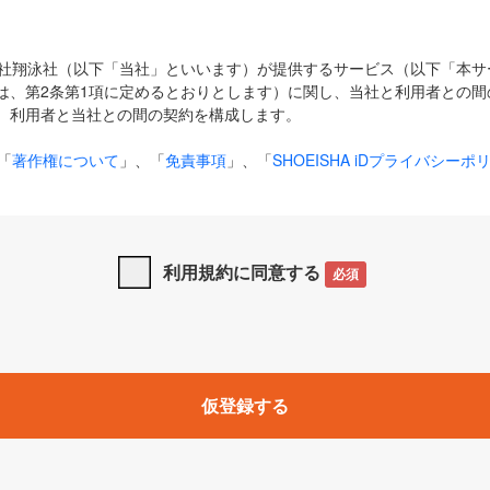
式会社翔泳社（以下「当社」といいます）が提供するサービス（以下「本
は、第2条第1項に定めるとおりとします）に関し、当社と利用者との間
、利用者と当社との間の契約を構成します。
「
著作権について
」、「
免責事項
」、「
SHOEISHA iDプライバシーポ
タの利用について（Cookieポリシー）
」は、本規約の一部を構成する
と、前項に記載する定めその他当社が定める各種規定や説明資料等におけ
優先して適用されるものとします。
利用規約に同意する
必須
下の用語は、本規約上別段の定めがない限り、以下に定める意味を有す
」とは、当社が提供する以下のサービス（名称や内容が変更された場合、
仮登録する
サービスに関連して当社が実施するイベントやキャンペーンをいいます
p」「CodeZine」「MarkeZine」「EnterpriseZine」「ECzine」「Biz/
ductZine」「AIdiver」「SE Event」