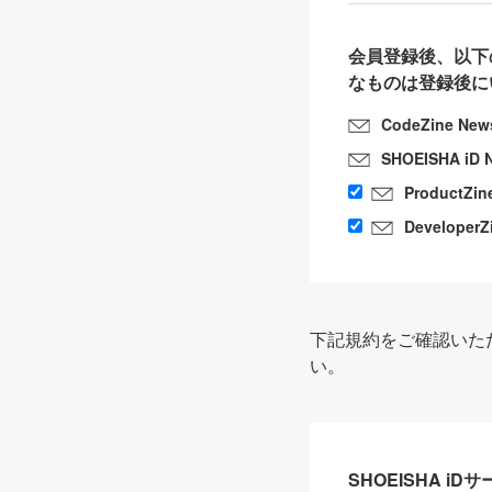
会員登録後、以下
なものは登録後に
CodeZine New
SHOEISHA iD 
ProductZin
DeveloperZ
下記規約をご確認いた
い。
SHOEISHA i