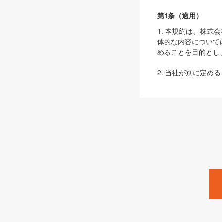
第1条（適用）
1. 本規約は、株
体的な内容について
めることを目的とし
2. 当社が別に定める
ェブサイト上でのデー
3. 本規約の内容
は、本規約の規定が
第2条（定義）
本規約において、以
ます。
1. 「本サービス
みます）及びこれら
「SEBook」「SESho
「SalesZine」「Pro