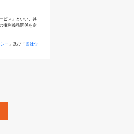
サービス」といい、具
の権利義務関係を定
リシー
」及び「
当社ウ
ものとします。
る内容とが異なる場合
るものとして使用し
変更後のサービスを含
。
Zine」「HRzine」