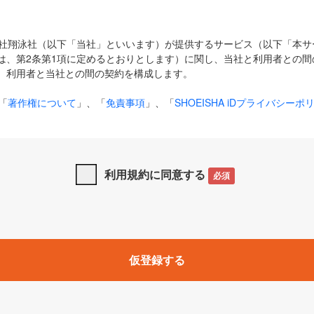
式会社翔泳社（以下「当社」といいます）が提供するサービス（以下「本
は、第2条第1項に定めるとおりとします）に関し、当社と利用者との間
、利用者と当社との間の契約を構成します。
「
著作権について
」、「
免責事項
」、「
SHOEISHA iDプライバシーポ
タの利用について（Cookieポリシー）
」は、本規約の一部を構成する
と、前項に記載する定めその他当社が定める各種規定や説明資料等におけ
優先して適用されるものとします。
利用規約に同意する
必須
下の用語は、本規約上別段の定めがない限り、以下に定める意味を有す
」とは、当社が提供する以下のサービス（名称や内容が変更された場合、
仮登録する
サービスに関連して当社が実施するイベントやキャンペーンをいいます
p」「CodeZine」「MarkeZine」「EnterpriseZine」「ECzine」「Biz/
ductZine」「AIdiver」「SE Event」