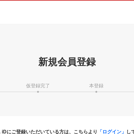
新規会員登録
仮登録完了
本登録
HA iDにご登録いただいている方は、こちらより
「ログイン」
し