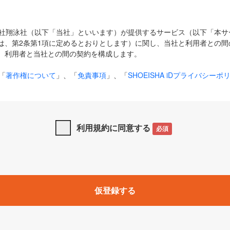
式会社翔泳社（以下「当社」といいます）が提供するサービス（以下「本
は、第2条第1項に定めるとおりとします）に関し、当社と利用者との間
、利用者と当社との間の契約を構成します。
「
著作権について
」、「
免責事項
」、「
SHOEISHA iDプライバシーポ
タの利用について（Cookieポリシー）
」は、本規約の一部を構成する
と、前項に記載する定めその他当社が定める各種規定や説明資料等におけ
優先して適用されるものとします。
利用規約に同意する
必須
下の用語は、本規約上別段の定めがない限り、以下に定める意味を有す
」とは、当社が提供する以下のサービス（名称や内容が変更された場合、
仮登録する
サービスに関連して当社が実施するイベントやキャンペーンをいいます
p」「CodeZine」「MarkeZine」「EnterpriseZine」「ECzine」「Biz/
ductZine」「AIdiver」「SE Event」