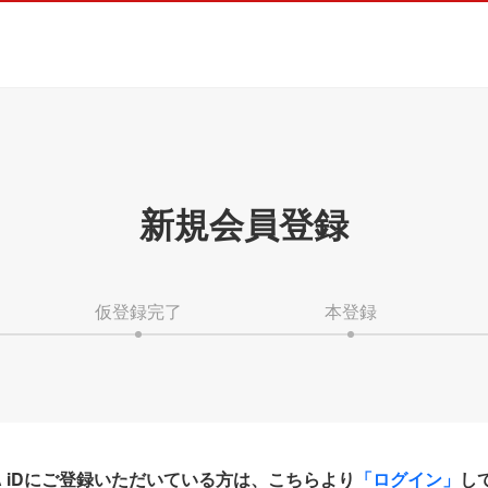
新規会員登録
仮登録完了
本登録
HA iDにご登録いただいている方は、こちらより
「ログイン」
し