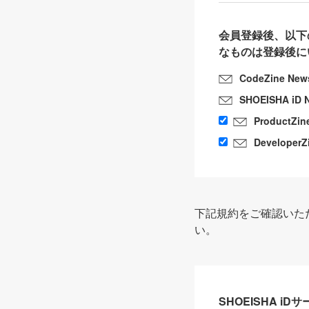
会員登録後、以下
なものは登録後に
CodeZine New
SHOEISHA iD 
ProductZin
DeveloperZ
下記規約をご確認いた
い。
SHOEISHA i