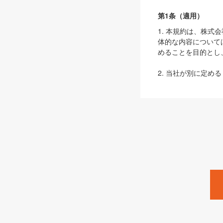
第1条（適用）
1. 本規約は、株
体的な内容について
めることを目的とし
2. 当社が別に定める
ェブサイト上でのデー
3. 本規約の内容
は、本規約の規定が
第2条（定義）
本規約において、以
ます。
1. 「本サービス
みます）及びこれら
「SEBook」「SESho
「SalesZine」「Pro