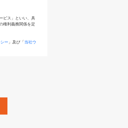
サービス」といい、具
の権利義務関係を定
リシー
」及び「
当社ウ
ものとします。
る内容とが異なる場合
るものとして使用し
変更後のサービスを含
。
Zine」「HRzine」