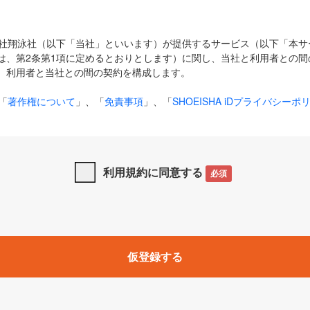
式会社翔泳社（以下「当社」といいます）が提供するサービス（以下「本
は、第2条第1項に定めるとおりとします）に関し、当社と利用者との間
、利用者と当社との間の契約を構成します。
「
著作権について
」、「
免責事項
」、「
SHOEISHA iDプライバシーポ
タの利用について（Cookieポリシー）
」は、本規約の一部を構成する
と、前項に記載する定めその他当社が定める各種規定や説明資料等におけ
優先して適用されるものとします。
利用規約に同意する
必須
下の用語は、本規約上別段の定めがない限り、以下に定める意味を有す
」とは、当社が提供する以下のサービス（名称や内容が変更された場合、
仮登録する
サービスに関連して当社が実施するイベントやキャンペーンをいいます
p」「CodeZine」「MarkeZine」「EnterpriseZine」「ECzine」「Biz/
ductZine」「AIdiver」「SE Event」