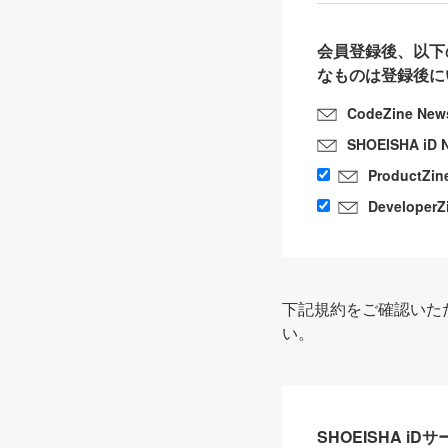
会員登録後、以下
なものは登録後に
CodeZine New
SHOEISHA iD 
ProductZin
DeveloperZ
下記規約をご確認いた
い。
SHOEISHA i