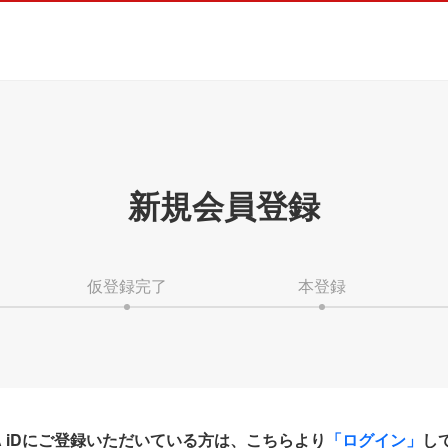
新規会員登録
仮登録完了
本登録
HA iDにご登録いただいている方は、こちらより
「ログイン」
し