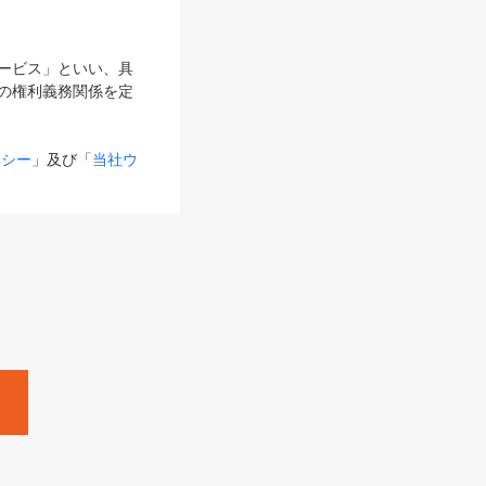
サービス」といい、具
の権利義務関係を定
リシー
」及び「
当社ウ
ものとします。
る内容とが異なる場合
るものとして使用し
変更後のサービスを含
。
Zine」「HRzine」