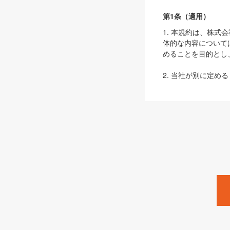
第1条（適用）
1. 本規約は、株
体的な内容について
めることを目的とし
2. 当社が別に定める
ェブサイト上でのデー
3. 本規約の内容
は、本規約の規定が
第2条（定義）
本規約において、以
ます。
1. 「本サービス
みます）及びこれら
「SEBook」「SESho
「SalesZine」「Pro