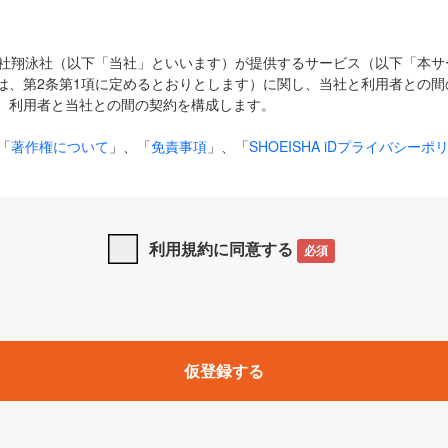
式会社翔泳社（以下「当社」といいます）が提供するサービス（以下「本
は、第2条第1項に定めるとおりとします）に関し、当社と利用者との間
、利用者と当社との間の契約を構成します。
「
著作権について
」、「
免責事項
」、「
SHOEISHA iDプライバシーポ
タの利用について（Cookieポリシー）
」は、本規約の一部を構成する
と、前項に記載する定めその他当社が定める各種規定や説明資料等におけ
優先して適用されるものとします。
利用規約に同意する
必須
下の用語は、本規約上別段の定めがない限り、以下に定める意味を有す
」とは、当社が提供する以下のサービス（名称や内容が変更された場合、
仮登録する
サービスに関連して当社が実施するイベントやキャンペーンをいいます
p」「CodeZine」「MarkeZine」「EnterpriseZine」「ECzine」「Biz/
ductZine」「AIdiver」「SE Event」