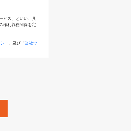
サービス」といい、具
の権利義務関係を定
リシー
」及び「
当社ウ
ものとします。
る内容とが異なる場合
るものとして使用し
変更後のサービスを含
。
Zine」「HRzine」