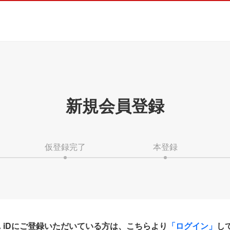
新規会員登録
仮登録完了
本登録
HA iDにご登録いただいている方は、こちらより
「ログイン」
し