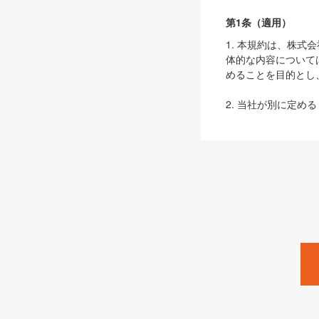
第1条（適用）
1. 本規約は、株
体的な内容について
めることを目的とし
2. 当社が別に定める
ェブサイト上でのデー
3. 本規約の内容
は、本規約の規定が
第2条（定義）
本規約において、以
ます。
1. 「本サービス
みます）及びこれら
「SEBook」「SESho
「SalesZine」「Pro