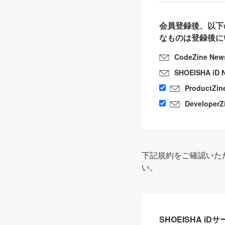
会員登録後、以下
なものは登録後に
CodeZine New
SHOEISHA iD 
ProductZin
DeveloperZ
下記規約をご確認いた
い。
SHOEISHA i