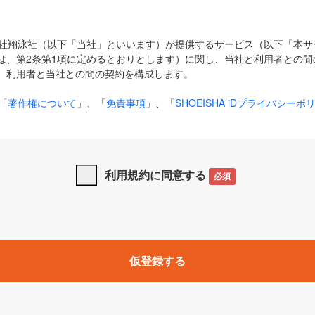
式会社翔泳社（以下「当社」といいます）が提供するサービス（以下「本
は、第2条第1項に定めるとおりとします）に関し、当社と利用者との間
、利用者と当社との間の契約を構成します。
「
著作権について
」、「
免責事項
」、「
SHOEISHA iDプライバシーポ
タの利用について（Cookieポリシー）
」は、本規約の一部を構成する
と、前項に記載する定めその他当社が定める各種規定や説明資料等におけ
優先して適用されるものとします。
利用規約に同意する
必須
下の用語は、本規約上別段の定めがない限り、以下に定める意味を有す
」とは、当社が提供する以下のサービス（名称や内容が変更された場合、
仮登録する
サービスに関連して当社が実施するイベントやキャンペーンをいいます
p」「CodeZine」「MarkeZine」「EnterpriseZine」「ECzine」「Biz/
ductZine」「AIdiver」「SE Event」