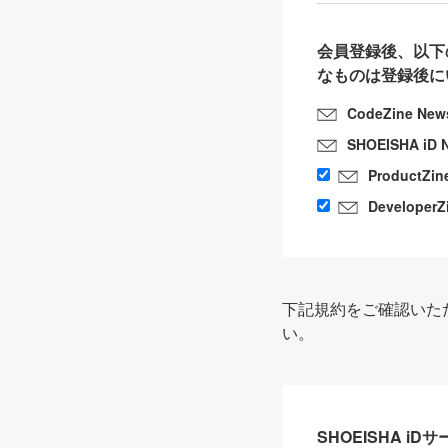
会員登録後、以下
なものは登録後に
CodeZine New
SHOEISHA iD 
ProductZin
DeveloperZ
下記規約をご確認いた
い。
SHOEISHA i