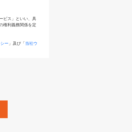
サービス」といい、具
の権利義務関係を定
リシー
」及び「
当社ウ
ものとします。
る内容とが異なる場合
るものとして使用し
変更後のサービスを含
。
Zine」「HRzine」