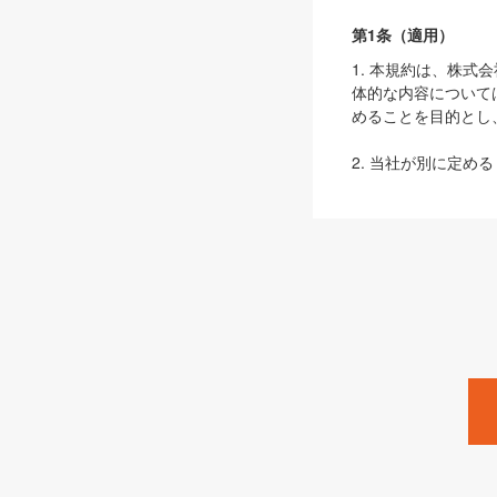
第1条（適用）
1. 本規約は、株
体的な内容について
めることを目的とし
2. 当社が別に定める
ェブサイト上でのデー
3. 本規約の内容
は、本規約の規定が
第2条（定義）
本規約において、以
ます。
1. 「本サービス
みます）及びこれら
「SEBook」「SESho
「SalesZine」「Pro