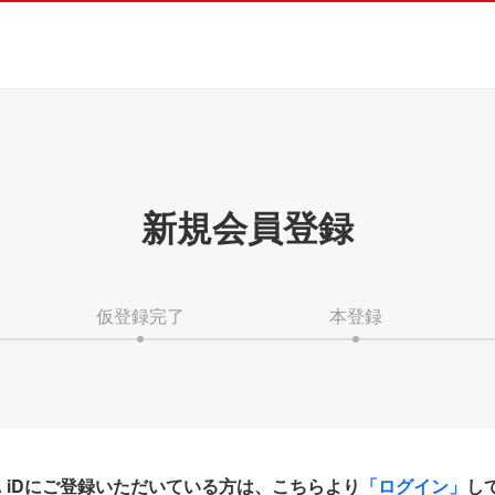
新規会員登録
仮登録完了
本登録
HA iDにご登録いただいている方は、こちらより
「ログイン」
し