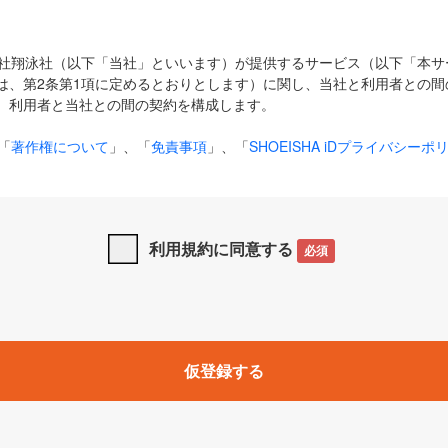
式会社翔泳社（以下「当社」といいます）が提供するサービス（以下「本
は、第2条第1項に定めるとおりとします）に関し、当社と利用者との間
、利用者と当社との間の契約を構成します。
「
著作権について
」、「
免責事項
」、「
SHOEISHA iDプライバシーポ
タの利用について（Cookieポリシー）
」は、本規約の一部を構成する
と、前項に記載する定めその他当社が定める各種規定や説明資料等におけ
優先して適用されるものとします。
利用規約に同意する
必須
下の用語は、本規約上別段の定めがない限り、以下に定める意味を有す
」とは、当社が提供する以下のサービス（名称や内容が変更された場合、
仮登録する
サービスに関連して当社が実施するイベントやキャンペーンをいいます
p」「CodeZine」「MarkeZine」「EnterpriseZine」「ECzine」「Biz/
ductZine」「AIdiver」「SE Event」