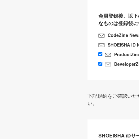
会員登録後、以下
なものは登録後に
CodeZine New
SHOEISHA iD 
ProductZin
DeveloperZ
下記規約をご確認いた
い。
SHOEISHA i