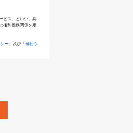
サービス」といい、具
の権利義務関係を定
リシー
」及び「
当社ウ
ものとします。
る内容とが異なる場合
るものとして使用し
変更後のサービスを含
。
Zine」「HRzine」