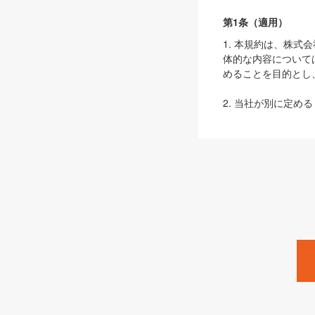
第1条（適用）
1. 本規約は、株
体的な内容について
めることを目的とし
2. 当社が別に定める
ェブサイト上でのデー
3. 本規約の内容
は、本規約の規定が
第2条（定義）
本規約において、以
ます。
1. 「本サービス
みます）及びこれら
「SEBook」「SESho
「SalesZine」「Pro