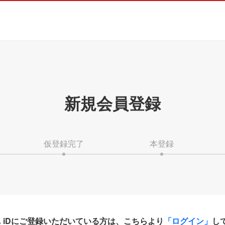
新規会員登録
仮登録完了
本登録
HA iDにご登録いただいている方は、こちらより
「ログイン」
し