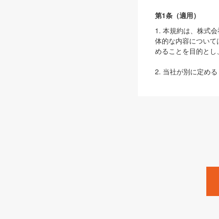
第1条（適用）
1. 本規約は、株
体的な内容について
めることを目的とし
2. 当社が別に定める
ェブサイト上でのデー
3. 本規約の内容
は、本規約の規定が
第2条（定義）
本規約において、以
ます。
1. 「本サービス
みます）及びこれら
「SEBook」「SESho
「SalesZine」「Pro