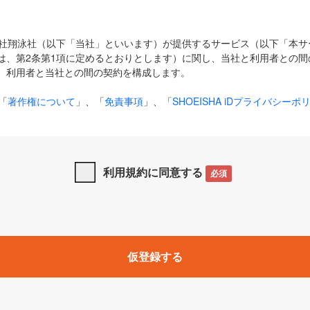
式会社翔泳社（以下「当社」といいます）が提供するサービス（以下「本
は、第2条第1項に定めるとおりとします）に関し、当社と利用者との間
、利用者と当社との間の契約を構成します。
「
著作権について
」、「
免責事項
」、「
SHOEISHA iDプライバシーポ
タの利用について（Cookieポリシー）
」は、本規約の一部を構成する
と、前項に記載する定めその他当社が定める各種規定や説明資料等におけ
優先して適用されるものとします。
利用規約に同意する
必須
下の用語は、本規約上別段の定めがない限り、以下に定める意味を有す
」とは、当社が提供する以下のサービス（名称や内容が変更された場合、
仮登録する
サービスに関連して当社が実施するイベントやキャンペーンをいいます
p」「CodeZine」「MarkeZine」「EnterpriseZine」「ECzine」「Biz/
ductZine」「AIdiver」「SE Event」