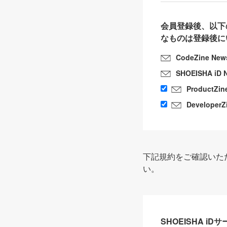
会員登録後、以下
なものは登録後に
CodeZine New
SHOEISHA iD 
ProductZin
DeveloperZ
下記規約をご確認いた
い。
SHOEISHA i