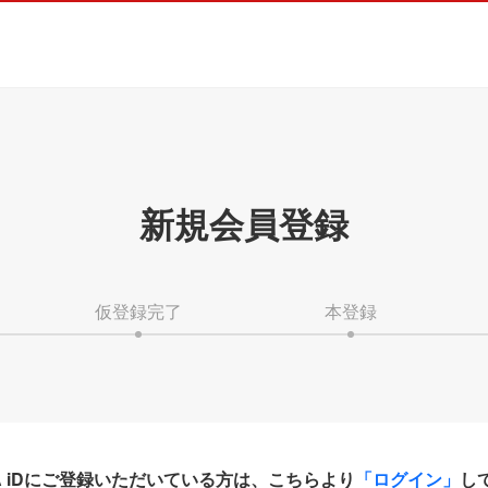
新規会員登録
仮登録完了
本登録
HA iDにご登録いただいている方は、こちらより
「ログイン」
し