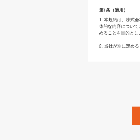
第1条（適用）
1. 本規約は、株
体的な内容について
めることを目的とし
2. 当社が別に定める
ェブサイト上でのデー
3. 本規約の内容
は、本規約の規定が
第2条（定義）
本規約において、以
ます。
1. 「本サービス
みます）及びこれら
「SEBook」「SESho
「SalesZine」「Pro