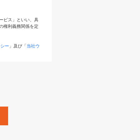
サービス」といい、具
の権利義務関係を定
リシー
」及び「
当社ウ
ものとします。
る内容とが異なる場合
るものとして使用し
変更後のサービスを含
。
Zine」「HRzine」