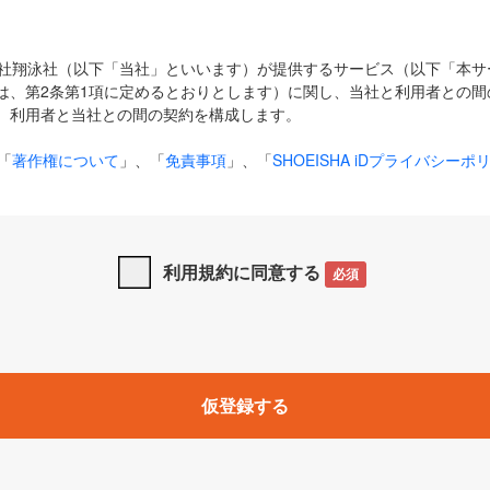
式会社翔泳社（以下「当社」といいます）が提供するサービス（以下「本
は、第2条第1項に定めるとおりとします）に関し、当社と利用者との間
、利用者と当社との間の契約を構成します。
「
著作権について
」、「
免責事項
」、「
SHOEISHA iDプライバシーポ
タの利用について（Cookieポリシー）
」は、本規約の一部を構成する
と、前項に記載する定めその他当社が定める各種規定や説明資料等におけ
優先して適用されるものとします。
利用規約に同意する
必須
下の用語は、本規約上別段の定めがない限り、以下に定める意味を有す
」とは、当社が提供する以下のサービス（名称や内容が変更された場合、
仮登録する
サービスに関連して当社が実施するイベントやキャンペーンをいいます
p」「CodeZine」「MarkeZine」「EnterpriseZine」「ECzine」「Biz/
ductZine」「AIdiver」「SE Event」