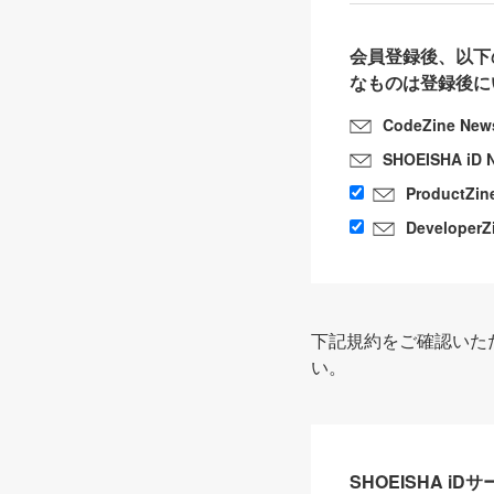
会員登録後、以下
なものは登録後に
CodeZine New
SHOEISHA iD 
ProductZin
DeveloperZ
下記規約をご確認いた
い。
SHOEISHA i