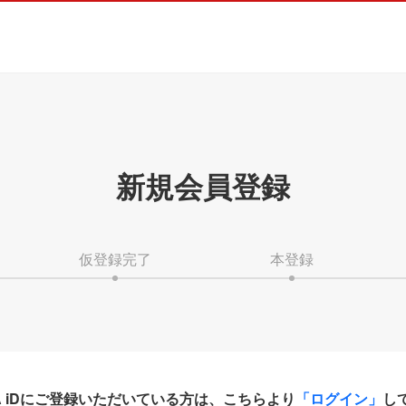
新規会員登録
仮登録完了
本登録
HA iDにご登録いただいている方は、こちらより
「ログイン」
し