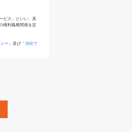
サービス」といい、具
の権利義務関係を定
リシー
」及び「
当社ウ
ものとします。
る内容とが異なる場合
るものとして使用し
変更後のサービスを含
。
Zine」「HRzine」