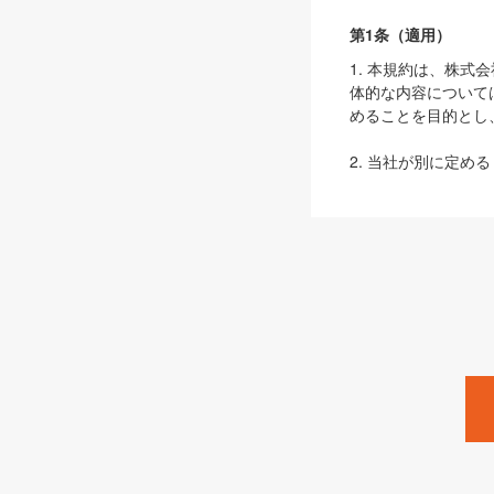
第1条（適用）
1. 本規約は、株
体的な内容について
めることを目的とし
2. 当社が別に定める
ェブサイト上でのデー
3. 本規約の内容
は、本規約の規定が
第2条（定義）
本規約において、以
ます。
1. 「本サービス
みます）及びこれら
「SEBook」「SESho
「SalesZine」「Pro