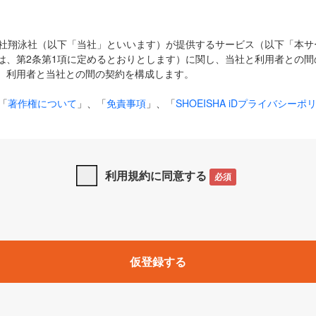
式会社翔泳社（以下「当社」といいます）が提供するサービス（以下「本
は、第2条第1項に定めるとおりとします）に関し、当社と利用者との間
、利用者と当社との間の契約を構成します。
「
著作権について
」、「
免責事項
」、「
SHOEISHA iDプライバシーポ
タの利用について（Cookieポリシー）
」は、本規約の一部を構成する
と、前項に記載する定めその他当社が定める各種規定や説明資料等におけ
優先して適用されるものとします。
利用規約に同意する
必須
下の用語は、本規約上別段の定めがない限り、以下に定める意味を有す
」とは、当社が提供する以下のサービス（名称や内容が変更された場合、
仮登録する
サービスに関連して当社が実施するイベントやキャンペーンをいいます
p」「CodeZine」「MarkeZine」「EnterpriseZine」「ECzine」「Biz/
ductZine」「AIdiver」「SE Event」