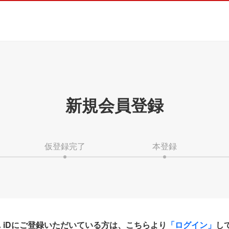
新規会員登録
仮登録完了
本登録
HA iDにご登録いただいている方は、こちらより
「ログイン」
し