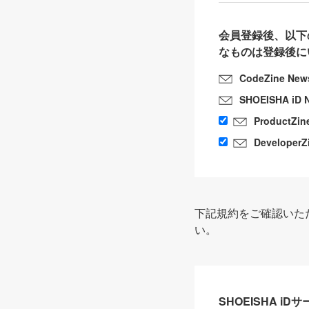
会員登録後、以下
なものは登録後に
CodeZine New
SHOEISHA iD 
ProductZin
DeveloperZ
下記規約をご確認いた
い。
SHOEISHA i