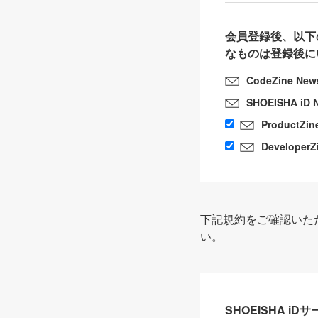
会員登録後、以下
なものは登録後に
CodeZine New
SHOEISHA iD 
ProductZin
DeveloperZ
下記規約をご確認いた
い。
SHOEISHA i