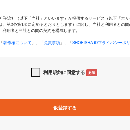
式会社翔泳社（以下「当社」といいます）が提供するサービス（以下「本
は、第2条第1項に定めるとおりとします）に関し、当社と利用者との間
、利用者と当社との間の契約を構成します。
「
著作権について
」、「
免責事項
」、「
SHOEISHA iDプライバシーポ
タの利用について（Cookieポリシー）
」は、本規約の一部を構成する
と、前項に記載する定めその他当社が定める各種規定や説明資料等におけ
優先して適用されるものとします。
利用規約に同意する
必須
下の用語は、本規約上別段の定めがない限り、以下に定める意味を有す
」とは、当社が提供する以下のサービス（名称や内容が変更された場合、
仮登録する
サービスに関連して当社が実施するイベントやキャンペーンをいいます
p」「CodeZine」「MarkeZine」「EnterpriseZine」「ECzine」「Biz/
ductZine」「AIdiver」「SE Event」