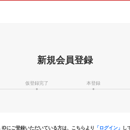
新規会員登録
仮登録完了
本登録
HA iDにご登録いただいている方は、こちらより
「ログイン」
し