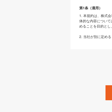
第1条（適用）
1. 本規約は、株
体的な内容について
めることを目的とし
2. 当社が別に定める
ェブサイト上でのデー
3. 本規約の内容
は、本規約の規定が
第2条（定義）
本規約において、以
ます。
1. 「本サービス
みます）及びこれら
「SEBook」「SESho
「SalesZine」「Pro