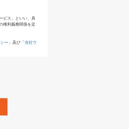
サービス」といい、具
の権利義務関係を定
リシー
」及び「
当社ウ
ものとします。
る内容とが異なる場合
るものとして使用し
変更後のサービスを含
。
Zine」「HRzine」