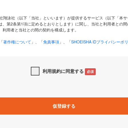
式会社翔泳社（以下「当社」といいます）が提供するサービス（以下「本
は、第2条第1項に定めるとおりとします）に関し、当社と利用者との間
、利用者と当社との間の契約を構成します。
「
著作権について
」、「
免責事項
」、「
SHOEISHA iDプライバシーポ
タの利用について（Cookieポリシー）
」は、本規約の一部を構成する
と、前項に記載する定めその他当社が定める各種規定や説明資料等におけ
優先して適用されるものとします。
利用規約に同意する
必須
下の用語は、本規約上別段の定めがない限り、以下に定める意味を有す
」とは、当社が提供する以下のサービス（名称や内容が変更された場合、
仮登録する
サービスに関連して当社が実施するイベントやキャンペーンをいいます
p」「CodeZine」「MarkeZine」「EnterpriseZine」「ECzine」「Biz/
ductZine」「AIdiver」「SE Event」