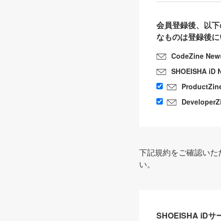
会員登録後、以下
なものは登録後に
CodeZine New
SHOEISHA iD 
ProductZin
DeveloperZ
下記規約をご確認いた
い。
SHOEISHA i