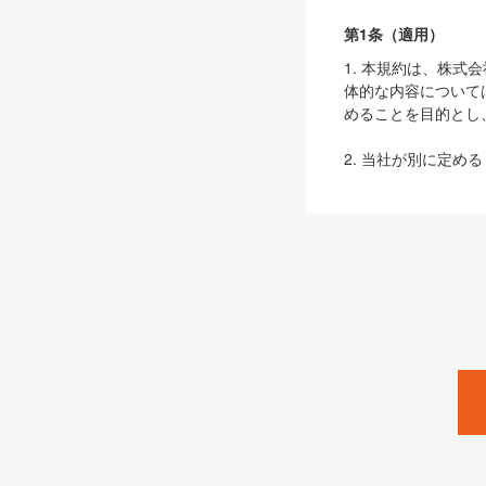
第1条（適用）
1. 本規約は、株
体的な内容について
めることを目的とし
2. 当社が別に定める
ェブサイト上でのデー
3. 本規約の内容
は、本規約の規定が
第2条（定義）
本規約において、以
ます。
1. 「本サービス
みます）及びこれら
「SEBook」「SESho
「SalesZine」「Pro