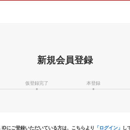
新規会員登録
仮登録完了
本登録
HA iDにご登録いただいている方は、こちらより
「ログイン」
し