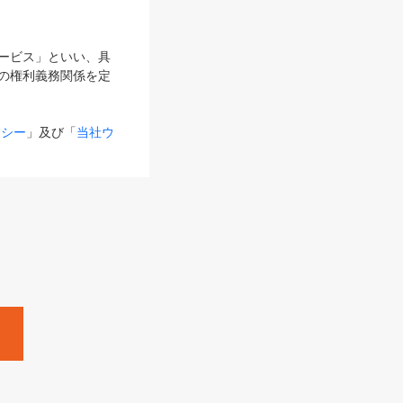
サービス」といい、具
の権利義務関係を定
リシー
」及び「
当社ウ
ものとします。
る内容とが異なる場合
るものとして使用し
変更後のサービスを含
。
Zine」「HRzine」